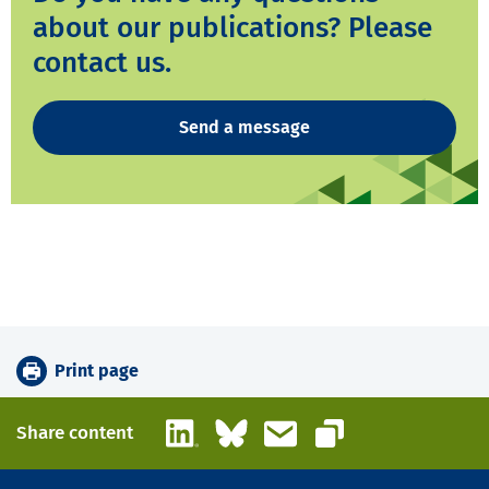
about our publications? Please
contact us.
Send a message
Print page
LinkedIn
Bluesky
Email
Share content
Copy link