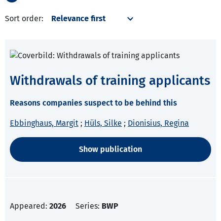
Sort order:
Withdrawals of training applicants
Reasons companies suspect to be behind this
Ebbinghaus, Margit
;
Hüls, Silke
;
Dionisius, Regina
Show publication
Appeared:
2026
Series:
BWP