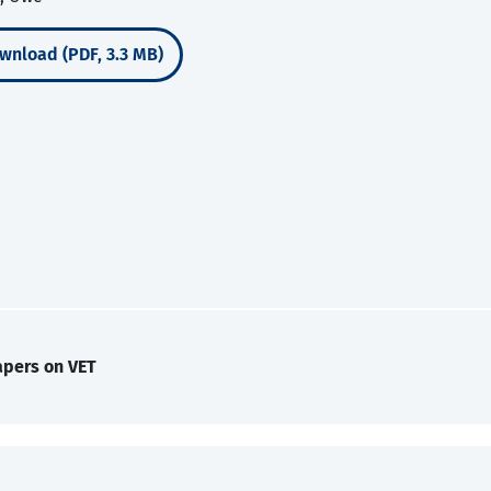
wnload (PDF, 3.3 MB)
apers on VET