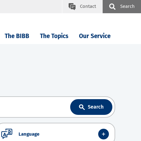
Contact
Search
The BIBB
The Topics
Our Service
Search
Language