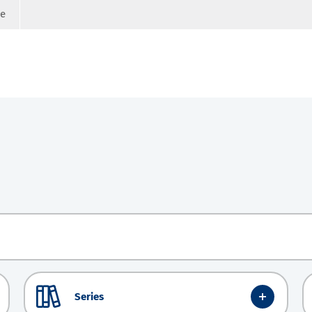
ge
Series