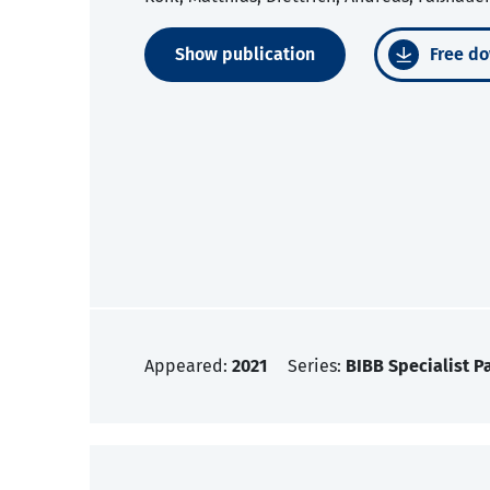
Show publication
Free do
Appeared:
2021
Series:
BIBB Specialist P