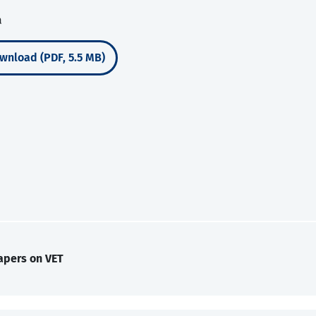
a
wnload (PDF, 5.5 MB)
apers on VET