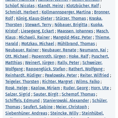
Schöpf, Nicolas
;
Klandt, Heinz
;
Klotzbücher, Ralf
;
Schmidt, Herbert
;
Kollmannsperger, Martina
;
Bronner,
Rolf
;
König, Klaus-Dieter
;
Stürzer, Thomas
;
Kraska,
Thorsten
;
Stewart, Terry
;
Nöbauer, Brigitta
;
Kupka,
Kristof
;
Liesegang, Eckart
;
Maassen, Johannes
;
Masch,
Klaus
;
Michaeli, Rainer
;
Mangold-Miez, Peter
;
Thieme,
Harald
;
Motzkau, Michael
;
Mühlbrand, Thomas
;
Neubauer, Rainer
;
Neubauer, Renate
;
Neumann, Kai
;
Ott, Michael
;
Papenroth, Jürgen
;
Hoke, Ralf
;
Puschert,
Matthias
;
Weinert, Jürgen
;
Rally, Peter
;
Schweizer,
Wolfgang
;
Rappenglück, Stefan
;
Rathert, Wolfgang
;
Reinhardt, Rüdiger
;
Pawlowsky, Peter
;
Reiter, Wilfried
;
Teigeler, Thorsten
;
Richter, Margret
;
Wilms, Falko
;
Rosé, Helge
;
Kaplow, Mirjam
;
Ruder, Georg
;
Horn, Ute
;
Salzer, Sigrid
;
Sauter, Birgit
;
Schempf, Thomas
;
Schiffels, Edmund
;
Stanierowski, Alexander
;
Schüler,
Thomas
;
Seufert, Sabine
;
Meier, Christoph
;
Siebenhüner, Andreas
;
Steincke, Willy
;
Steinhübel,