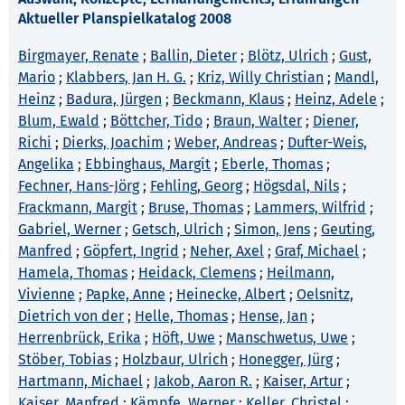
Aktueller Planspielkatalog 2008
Birgmayer, Renate
;
Ballin, Dieter
;
Blötz, Ulrich
;
Gust,
Mario
;
Klabbers, Jan H. G.
;
Kriz, Willy Christian
;
Mandl,
Heinz
;
Badura, Jürgen
;
Beckmann, Klaus
;
Heinz, Adele
;
Blum, Ewald
;
Böttcher, Tido
;
Braun, Walter
;
Diener,
Richi
;
Dierks, Joachim
;
Weber, Andreas
;
Dufter-Weis,
Angelika
;
Ebbinghaus, Margit
;
Eberle, Thomas
;
Fechner, Hans-Jörg
;
Fehling, Georg
;
Högsdal, Nils
;
Frackmann, Margit
;
Bruse, Thomas
;
Lammers, Wilfrid
;
Gabriel, Werner
;
Getsch, Ulrich
;
Simon, Jens
;
Geuting,
Manfred
;
Göpfert, Ingrid
;
Neher, Axel
;
Graf, Michael
;
Hamela, Thomas
;
Heidack, Clemens
;
Heilmann,
Vivienne
;
Papke, Anne
;
Heinecke, Albert
;
Oelsnitz,
Dietrich von der
;
Helle, Thomas
;
Hense, Jan
;
Herrenbrück, Erika
;
Höft, Uwe
;
Manschwetus, Uwe
;
Stöber, Tobias
;
Holzbaur, Ulrich
;
Honegger, Jürg
;
Hartmann, Michael
;
Jakob, Aaron R.
;
Kaiser, Artur
;
Kaiser, Manfred
;
Kämpfe, Werner
;
Keller, Christel
;