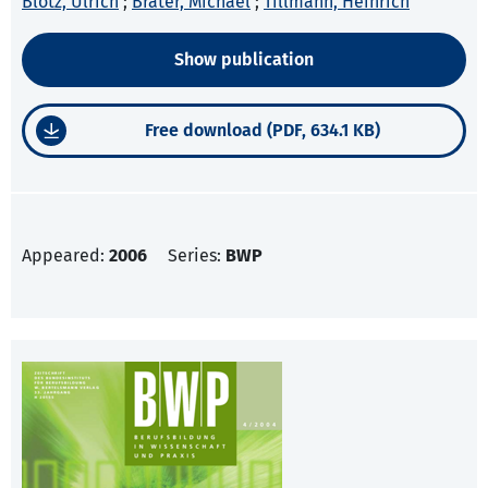
Blötz, Ulrich
;
Brater, Michael
;
Tillmann, Heinrich
Show publication
Free download (PDF, 634.1 KB)
Appeared:
2006
Series:
BWP