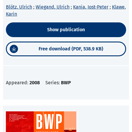
Blötz, Ulrich
;
Wiegand, Ulrich
;
Kania, Jost-Peter
;
Klawe,
Karin
Show publication
Free download (PDF, 538.9 KB)
Appeared:
2008
Series:
BWP