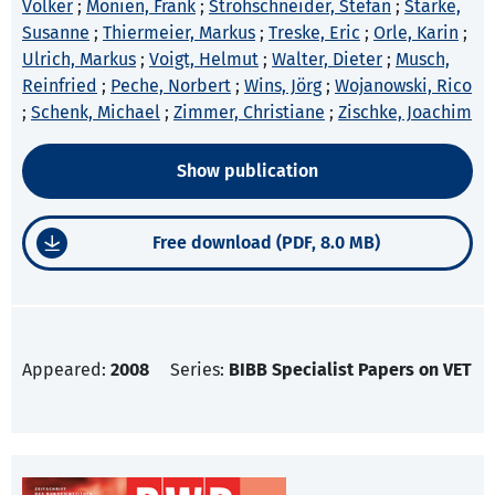
Volker
;
Monien, Frank
;
Strohschneider, Stefan
;
Starke,
Susanne
;
Thiermeier, Markus
;
Treske, Eric
;
Orle, Karin
;
Ulrich, Markus
;
Voigt, Helmut
;
Walter, Dieter
;
Musch,
Reinfried
;
Peche, Norbert
;
Wins, Jörg
;
Wojanowski, Rico
;
Schenk, Michael
;
Zimmer, Christiane
;
Zischke, Joachim
Show publication
Free download (PDF, 8.0 MB)
Appeared:
2008
Series:
BIBB Specialist Papers on VET