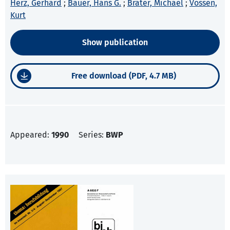
Herz, Gerhard
;
Bauer, Hans G.
;
Brater, Michael
;
Vossen,
Kurt
Show publication
Free download (PDF, 4.7 MB)
Appeared:
1990
Series:
BWP