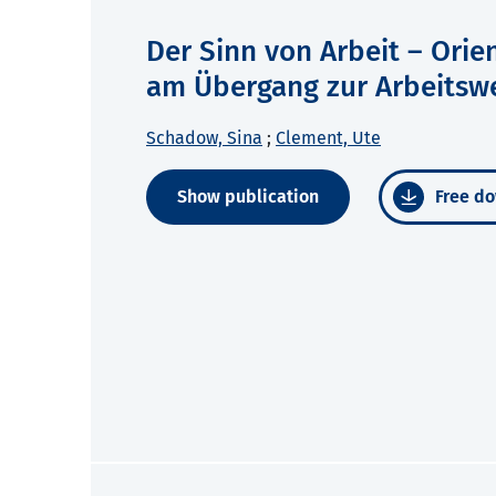
Der Sinn von Arbeit – Ori
am Übergang zur Arbeitsw
Schadow, Sina
;
Clement, Ute
Show publication
Free do