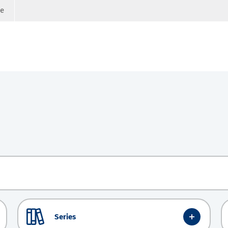
ge
Series