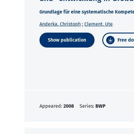
Grundlage für eine systematische Kompet
Anderka, Christoph
;
Clement, Ute
Show publication
Free do
Appeared:
2008
Series:
BWP