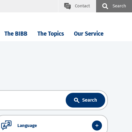
Contact
Search
The BIBB
The Topics
Our Service
Search
Language