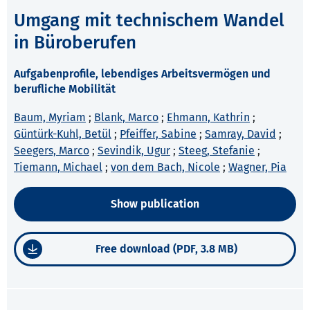
Umgang mit technischem Wandel
in Büroberufen
Aufgabenprofile, lebendiges Arbeitsvermögen und
berufliche Mobilität
Baum, Myriam
;
Blank, Marco
;
Ehmann, Kathrin
;
Güntürk-Kuhl, Betül
;
Pfeiffer, Sabine
;
Samray, David
;
Seegers, Marco
;
Sevindik, Ugur
;
Steeg, Stefanie
;
Tiemann, Michael
;
von dem Bach, Nicole
;
Wagner, Pia
Show publication
Free download (PDF, 3.8 MB)