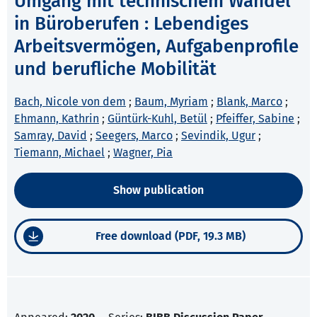
Umgang mit technischem Wandel
in Büroberufen : Lebendiges
Arbeitsvermögen, Aufgabenprofile
und berufliche Mobilität
Bach, Nicole von dem
;
Baum, Myriam
;
Blank, Marco
;
Ehmann, Kathrin
;
Güntürk-Kuhl, Betül
;
Pfeiffer, Sabine
;
Samray, David
;
Seegers, Marco
;
Sevindik, Ugur
;
Tiemann, Michael
;
Wagner, Pia
Show publication
Free download (PDF, 19.3 MB)