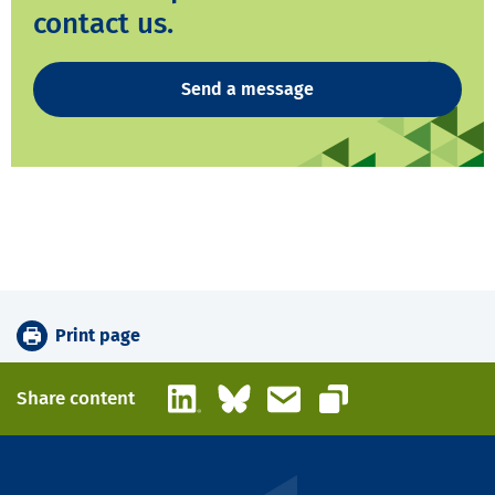
contact us.
Send a message
Print page
LinkedIn
Bluesky
Email
Share content
Copy link