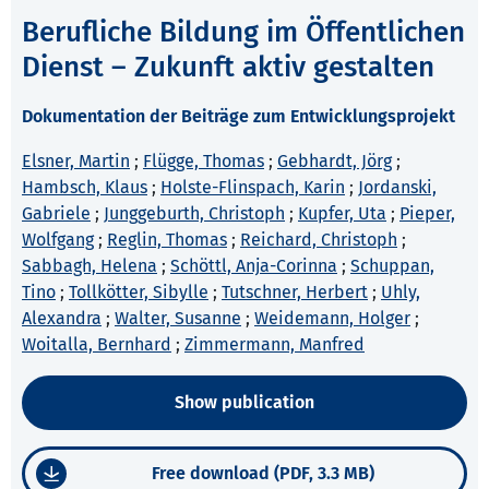
Berufliche Bildung im Öffentlichen
Dienst – Zukunft aktiv gestalten
Dokumentation der Beiträge zum Entwicklungsprojekt
Elsner, Martin
;
Flügge, Thomas
;
Gebhardt, Jörg
;
Hambsch, Klaus
;
Holste-Flinspach, Karin
;
Jordanski,
Gabriele
;
Junggeburth, Christoph
;
Kupfer, Uta
;
Pieper,
Wolfgang
;
Reglin, Thomas
;
Reichard, Christoph
;
Sabbagh, Helena
;
Schöttl, Anja-Corinna
;
Schuppan,
Tino
;
Tollkötter, Sibylle
;
Tutschner, Herbert
;
Uhly,
Alexandra
;
Walter, Susanne
;
Weidemann, Holger
;
Woitalla, Bernhard
;
Zimmermann, Manfred
Show publication
Free download (PDF, 3.3 MB)