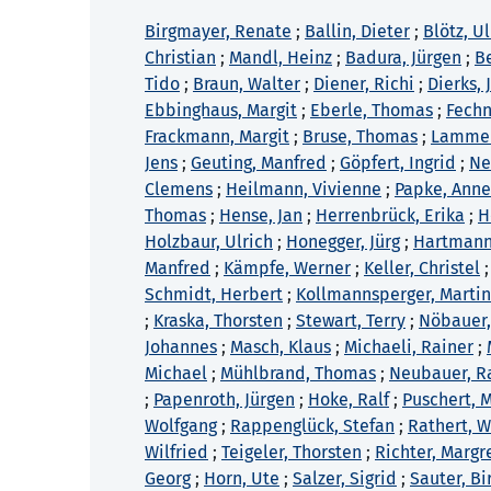
Birgmayer, Renate
;
Ballin, Dieter
;
Blötz, Ul
Christian
;
Mandl, Heinz
;
Badura, Jürgen
;
B
Tido
;
Braun, Walter
;
Diener, Richi
;
Dierks,
Ebbinghaus, Margit
;
Eberle, Thomas
;
Fechn
Frackmann, Margit
;
Bruse, Thomas
;
Lammers
Jens
;
Geuting, Manfred
;
Göpfert, Ingrid
;
Ne
Clemens
;
Heilmann, Vivienne
;
Papke, Anne
Thomas
;
Hense, Jan
;
Herrenbrück, Erika
;
H
Holzbaur, Ulrich
;
Honegger, Jürg
;
Hartmann
Manfred
;
Kämpfe, Werner
;
Keller, Christel
Schmidt, Herbert
;
Kollmannsperger, Marti
;
Kraska, Thorsten
;
Stewart, Terry
;
Nöbauer,
Johannes
;
Masch, Klaus
;
Michaeli, Rainer
;
Michael
;
Mühlbrand, Thomas
;
Neubauer, R
;
Papenroth, Jürgen
;
Hoke, Ralf
;
Puschert, 
Wolfgang
;
Rappenglück, Stefan
;
Rathert, W
Wilfried
;
Teigeler, Thorsten
;
Richter, Margr
Georg
;
Horn, Ute
;
Salzer, Sigrid
;
Sauter, Bi