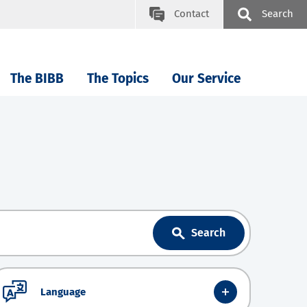
Contact
Search
The BIBB
The Topics
Our Service
Search
Language