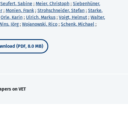
;
Seufert, Sabine
;
Meier, Christoph
;
Siebenhüner,
er
;
Monien, Frank
;
Strohschneider, Stefan
;
Starke,
;
Orle, Karin
;
Ulrich, Markus
;
Voigt, Helmut
;
Walter,
Wins, Jörg
;
Wojanowski, Rico
;
Schenk, Michael
;
wnload (PDF, 8.0 MB)
apers on VET