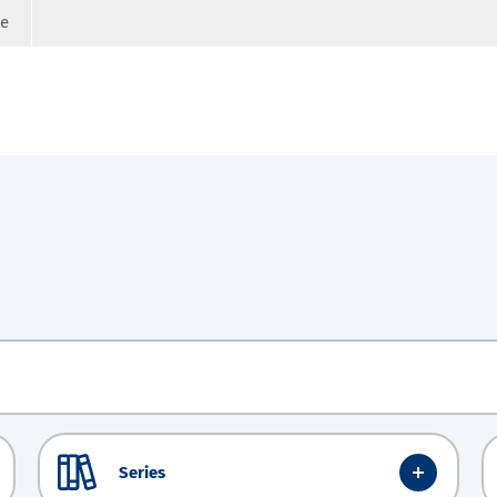
ge
Series