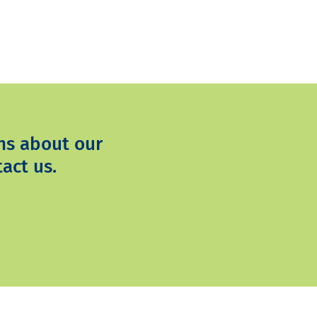
ns about our
act us.