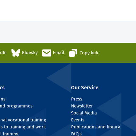
edIn
Bluesky
Email
Copy link
cs
Our Service
ons
Press
 and programmes
Newsletter
Social Media
onal vocational training
Events
ns to training and work
Publications and library
l training
FAQ’s