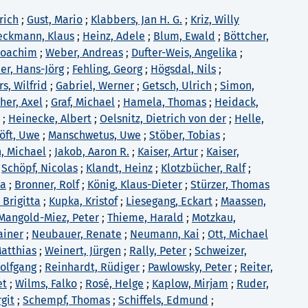
rich
;
Gust, Mario
;
Klabbers, Jan H. G.
;
Kriz, Willy
eckmann, Klaus
;
Heinz, Adele
;
Blum, Ewald
;
Böttcher,
 Joachim
;
Weber, Andreas
;
Dufter-Weis, Angelika
;
er, Hans-Jörg
;
Fehling, Georg
;
Högsdal, Nils
;
, Wilfrid
;
Gabriel, Werner
;
Getsch, Ulrich
;
Simon,
her, Axel
;
Graf, Michael
;
Hamela, Thomas
;
Heidack,
;
Heinecke, Albert
;
Oelsnitz, Dietrich von der
;
Helle,
öft, Uwe
;
Manschwetus, Uwe
;
Stöber, Tobias
;
, Michael
;
Jakob, Aaron R.
;
Kaiser, Artur
;
Kaiser,
;
Schöpf, Nicolas
;
Klandt, Heinz
;
Klotzbücher, Ralf
;
na
;
Bronner, Rolf
;
König, Klaus-Dieter
;
Stürzer, Thomas
 Brigitta
;
Kupka, Kristof
;
Liesegang, Eckart
;
Maassen,
Mangold-Miez, Peter
;
Thieme, Harald
;
Motzkau,
ainer
;
Neubauer, Renate
;
Neumann, Kai
;
Ott, Michael
Matthias
;
Weinert, Jürgen
;
Rally, Peter
;
Schweizer,
olfgang
;
Reinhardt, Rüdiger
;
Pawlowsky, Peter
;
Reiter,
et
;
Wilms, Falko
;
Rosé, Helge
;
Kaplow, Mirjam
;
Ruder,
rgit
;
Schempf, Thomas
;
Schiffels, Edmund
;