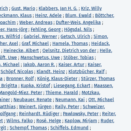
rich
;
Gust, Mario
;
Klabbers, Jan H. G.
;
Kriz, Willy
eckmann, Klaus
;
Heinz, Adele
;
Blum, Ewald
;
Böttcher,
 Joachim
;
Weber, Andreas
;
Dufter-Weis, Angelika
;
er, Hans-Jörg
;
Fehling, Georg
;
Högsdal, Nils
;
, Wilfrid
;
Gabriel, Werner
;
Getsch, Ulrich
;
Simon,
her, Axel
;
Graf, Michael
;
Hamela, Thomas
;
Heidack,
;
Heinecke, Albert
;
Oelsnitz, Dietrich von der
;
Helle,
öft, Uwe
;
Manschwetus, Uwe
;
Stöber, Tobias
;
, Michael
;
Jakob, Aaron R.
;
Kaiser, Artur
;
Kaiser,
;
Schöpf, Nicolas
;
Klandt, Heinz
;
Klotzbücher, Ralf
;
na
;
Bronner, Rolf
;
König, Klaus-Dieter
;
Stürzer, Thomas
 Brigitta
;
Kupka, Kristof
;
Liesegang, Eckart
;
Maassen,
Mangold-Miez, Peter
;
Thieme, Harald
;
Motzkau,
ainer
;
Neubauer, Renate
;
Neumann, Kai
;
Ott, Michael
Matthias
;
Weinert, Jürgen
;
Rally, Peter
;
Schweizer,
olfgang
;
Reinhardt, Rüdiger
;
Pawlowsky, Peter
;
Reiter,
et
;
Wilms, Falko
;
Rosé, Helge
;
Kaplow, Mirjam
;
Ruder,
rgit
;
Schempf, Thomas
;
Schiffels, Edmund
;