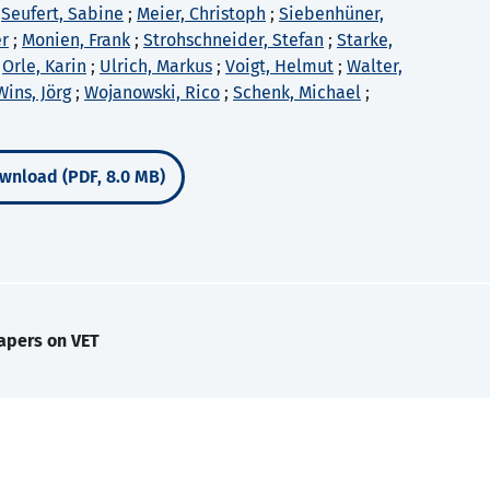
;
Seufert, Sabine
;
Meier, Christoph
;
Siebenhüner,
er
;
Monien, Frank
;
Strohschneider, Stefan
;
Starke,
;
Orle, Karin
;
Ulrich, Markus
;
Voigt, Helmut
;
Walter,
Wins, Jörg
;
Wojanowski, Rico
;
Schenk, Michael
;
wnload (PDF, 8.0 MB)
apers on VET