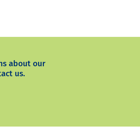
ns about our
act us.