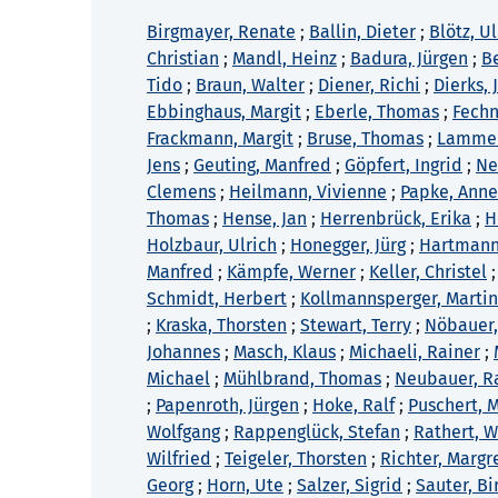
Birgmayer, Renate
;
Ballin, Dieter
;
Blötz, Ul
Christian
;
Mandl, Heinz
;
Badura, Jürgen
;
B
Tido
;
Braun, Walter
;
Diener, Richi
;
Dierks,
Ebbinghaus, Margit
;
Eberle, Thomas
;
Fechn
Frackmann, Margit
;
Bruse, Thomas
;
Lammers
Jens
;
Geuting, Manfred
;
Göpfert, Ingrid
;
Ne
Clemens
;
Heilmann, Vivienne
;
Papke, Anne
Thomas
;
Hense, Jan
;
Herrenbrück, Erika
;
H
Holzbaur, Ulrich
;
Honegger, Jürg
;
Hartmann
Manfred
;
Kämpfe, Werner
;
Keller, Christel
Schmidt, Herbert
;
Kollmannsperger, Marti
;
Kraska, Thorsten
;
Stewart, Terry
;
Nöbauer,
Johannes
;
Masch, Klaus
;
Michaeli, Rainer
;
Michael
;
Mühlbrand, Thomas
;
Neubauer, R
;
Papenroth, Jürgen
;
Hoke, Ralf
;
Puschert, 
Wolfgang
;
Rappenglück, Stefan
;
Rathert, W
Wilfried
;
Teigeler, Thorsten
;
Richter, Margr
Georg
;
Horn, Ute
;
Salzer, Sigrid
;
Sauter, Bi