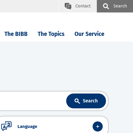
Contact
Search
The BIBB
The Topics
Our Service
Search
Language