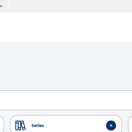
ge
Series