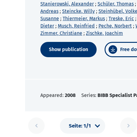
Stanierowski, Alexander
;
Schüler, Thomas
Andreas
;
Steincke, Willy
;
Steinhübel, Volk
Susanne
;
Thiermeier, Markus
;
Treske, Eric
Dieter
;
Musch, Reinfried
;
Peche, Norbert
;
Zimmer, Christiane
;
Zischke, Joachim
Show publication
Free do
Appeared:
2008
Series:
BIBB Specialist P