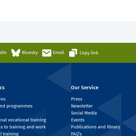
edIn
Bluesky
Email
Copy link
cs
Our Service
ons
Press
 and programmes
Newsletter
Social Media
onal vocational training
Events
ns to training and work
Publications and library
l training
FAQ’s