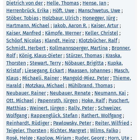
Dietrich von der
;
Helle, Thomas
;
Hense, Jan
;
Herrenbrück, Erika
;
Höft, Uwe
;
Manschwetus, Uwe
;
Stöber, Tobias
;
Holzbaur, Ulrich
;
Honegger, Jürg
;
Hartmann, Michael
;
Jakob, Aaron R.
;
Kaiser, Artur
;
Kaiser, Manfred
;
Kämpfe, Werner
;
Keller, Christel
;
Schöpf, Nicolas
;
Klandt, Heinz
;
Klotzbücher, Ralf
;
Schmidt, Herbert
;
Kollmannsperger, Martina
;
Bronner,
Rolf
;
König, Klaus-Dieter
;
Stürzer, Thomas
;
Kraska,
Thorsten
;
Stewart, Terry
;
Nöbauer, Brigitta
;
Kupka,
Kristof
;
Liesegang, Eckart
;
Maassen, Johannes
;
Masch,
Klaus
;
Michaeli, Rainer
;
Mangold-Miez, Peter
;
Thieme,
Harald
;
Motzkau, Michael
;
Mühlbrand, Thomas
;
Neubauer, Rainer
;
Neubauer, Renate
;
Neumann, Kai
;
Ott, Michael
;
Papenroth, Jürgen
;
Hoke, Ralf
;
Puschert,
Matthias
;
Weinert, Jürgen
;
Rally, Peter
;
Schweizer,
Wolfgang
;
Rappenglück, Stefan
;
Rathert, Wolfgang
;
Reinhardt, Rüdiger
;
Pawlowsky, Peter
;
Reiter, Wilfried
;
Teigeler, Thorsten
;
Richter, Margret
;
Wilms, Falko
;
Rosé, Helge
;
Kaplow, Mirjam
;
Ruder, Georg
;
Horn, Ute
;