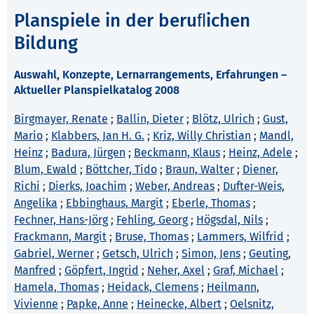
Planspiele in der beruﬂichen
Bildung
Auswahl, Konzepte, Lernarrangements, Erfahrungen –
Aktueller Planspielkatalog 2008
Birgmayer, Renate
;
Ballin, Dieter
;
Blötz, Ulrich
;
Gust,
Mario
;
Klabbers, Jan H. G.
;
Kriz, Willy Christian
;
Mandl,
Heinz
;
Badura, Jürgen
;
Beckmann, Klaus
;
Heinz, Adele
;
Blum, Ewald
;
Böttcher, Tido
;
Braun, Walter
;
Diener,
Richi
;
Dierks, Joachim
;
Weber, Andreas
;
Dufter-Weis,
Angelika
;
Ebbinghaus, Margit
;
Eberle, Thomas
;
Fechner, Hans-Jörg
;
Fehling, Georg
;
Högsdal, Nils
;
Frackmann, Margit
;
Bruse, Thomas
;
Lammers, Wilfrid
;
Gabriel, Werner
;
Getsch, Ulrich
;
Simon, Jens
;
Geuting,
Manfred
;
Göpfert, Ingrid
;
Neher, Axel
;
Graf, Michael
;
Hamela, Thomas
;
Heidack, Clemens
;
Heilmann,
Vivienne
;
Papke, Anne
;
Heinecke, Albert
;
Oelsnitz,