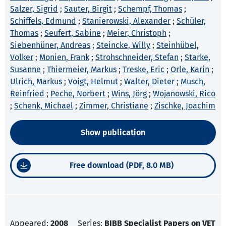
Salzer, Sigrid
;
Sauter, Birgit
;
Schempf, Thomas
;
Schiffels, Edmund
;
Stanierowski, Alexander
;
Schüler,
Thomas
;
Seufert, Sabine
;
Meier, Christoph
;
Siebenhüner, Andreas
;
Steincke, Willy
;
Steinhübel,
Volker
;
Monien, Frank
;
Strohschneider, Stefan
;
Starke,
Susanne
;
Thiermeier, Markus
;
Treske, Eric
;
Orle, Karin
;
Ulrich, Markus
;
Voigt, Helmut
;
Walter, Dieter
;
Musch,
Reinfried
;
Peche, Norbert
;
Wins, Jörg
;
Wojanowski, Rico
;
Schenk, Michael
;
Zimmer, Christiane
;
Zischke, Joachim
Show publication
Free download (PDF, 8.0 MB)
Appeared:
2008
Series:
BIBB Specialist Papers on VET