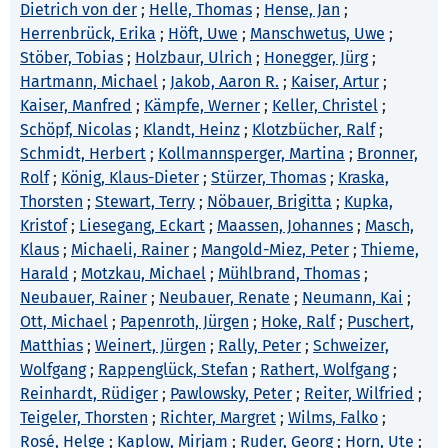
Dietrich von der
;
Helle, Thomas
;
Hense, Jan
;
Herrenbrück, Erika
;
Höft, Uwe
;
Manschwetus, Uwe
;
Stöber, Tobias
;
Holzbaur, Ulrich
;
Honegger, Jürg
;
Hartmann, Michael
;
Jakob, Aaron R.
;
Kaiser, Artur
;
Kaiser, Manfred
;
Kämpfe, Werner
;
Keller, Christel
;
Schöpf, Nicolas
;
Klandt, Heinz
;
Klotzbücher, Ralf
;
Schmidt, Herbert
;
Kollmannsperger, Martina
;
Bronner,
Rolf
;
König, Klaus-Dieter
;
Stürzer, Thomas
;
Kraska,
Thorsten
;
Stewart, Terry
;
Nöbauer, Brigitta
;
Kupka,
Kristof
;
Liesegang, Eckart
;
Maassen, Johannes
;
Masch,
Klaus
;
Michaeli, Rainer
;
Mangold-Miez, Peter
;
Thieme,
Harald
;
Motzkau, Michael
;
Mühlbrand, Thomas
;
Neubauer, Rainer
;
Neubauer, Renate
;
Neumann, Kai
;
Ott, Michael
;
Papenroth, Jürgen
;
Hoke, Ralf
;
Puschert,
Matthias
;
Weinert, Jürgen
;
Rally, Peter
;
Schweizer,
Wolfgang
;
Rappenglück, Stefan
;
Rathert, Wolfgang
;
Reinhardt, Rüdiger
;
Pawlowsky, Peter
;
Reiter, Wilfried
;
Teigeler, Thorsten
;
Richter, Margret
;
Wilms, Falko
;
Rosé, Helge
;
Kaplow, Mirjam
;
Ruder, Georg
;
Horn, Ute
;