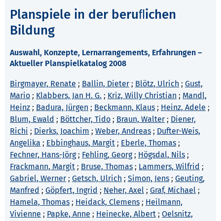
Planspiele in der beruﬂichen
Bildung
Auswahl, Konzepte, Lernarrangements, Erfahrungen –
Aktueller Planspielkatalog 2008
Birgmayer, Renate
;
Ballin, Dieter
;
Blötz, Ulrich
;
Gust,
Mario
;
Klabbers, Jan H. G.
;
Kriz, Willy Christian
;
Mandl,
Heinz
;
Badura, Jürgen
;
Beckmann, Klaus
;
Heinz, Adele
;
Blum, Ewald
;
Böttcher, Tido
;
Braun, Walter
;
Diener,
Richi
;
Dierks, Joachim
;
Weber, Andreas
;
Dufter-Weis,
Angelika
;
Ebbinghaus, Margit
;
Eberle, Thomas
;
Fechner, Hans-Jörg
;
Fehling, Georg
;
Högsdal, Nils
;
Frackmann, Margit
;
Bruse, Thomas
;
Lammers, Wilfrid
;
Gabriel, Werner
;
Getsch, Ulrich
;
Simon, Jens
;
Geuting,
Manfred
;
Göpfert, Ingrid
;
Neher, Axel
;
Graf, Michael
;
Hamela, Thomas
;
Heidack, Clemens
;
Heilmann,
Vivienne
;
Papke, Anne
;
Heinecke, Albert
;
Oelsnitz,