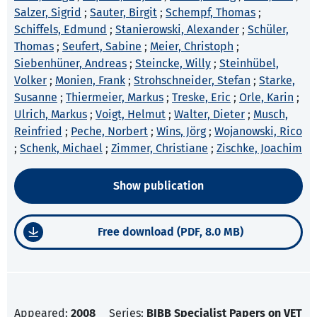
Salzer, Sigrid
;
Sauter, Birgit
;
Schempf, Thomas
;
Schiffels, Edmund
;
Stanierowski, Alexander
;
Schüler,
Thomas
;
Seufert, Sabine
;
Meier, Christoph
;
Siebenhüner, Andreas
;
Steincke, Willy
;
Steinhübel,
Volker
;
Monien, Frank
;
Strohschneider, Stefan
;
Starke,
Susanne
;
Thiermeier, Markus
;
Treske, Eric
;
Orle, Karin
;
Ulrich, Markus
;
Voigt, Helmut
;
Walter, Dieter
;
Musch,
Reinfried
;
Peche, Norbert
;
Wins, Jörg
;
Wojanowski, Rico
;
Schenk, Michael
;
Zimmer, Christiane
;
Zischke, Joachim
Show publication
Free download (PDF, 8.0 MB)
Appeared:
2008
Series:
BIBB Specialist Papers on VET