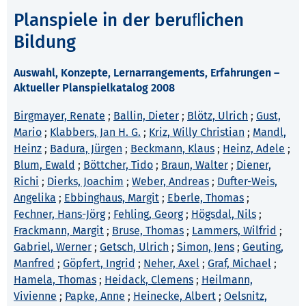
Planspiele in der beruﬂichen
Bildung
Auswahl, Konzepte, Lernarrangements, Erfahrungen –
Aktueller Planspielkatalog 2008
Birgmayer, Renate
;
Ballin, Dieter
;
Blötz, Ulrich
;
Gust,
Mario
;
Klabbers, Jan H. G.
;
Kriz, Willy Christian
;
Mandl,
Heinz
;
Badura, Jürgen
;
Beckmann, Klaus
;
Heinz, Adele
;
Blum, Ewald
;
Böttcher, Tido
;
Braun, Walter
;
Diener,
Richi
;
Dierks, Joachim
;
Weber, Andreas
;
Dufter-Weis,
Angelika
;
Ebbinghaus, Margit
;
Eberle, Thomas
;
Fechner, Hans-Jörg
;
Fehling, Georg
;
Högsdal, Nils
;
Frackmann, Margit
;
Bruse, Thomas
;
Lammers, Wilfrid
;
Gabriel, Werner
;
Getsch, Ulrich
;
Simon, Jens
;
Geuting,
Manfred
;
Göpfert, Ingrid
;
Neher, Axel
;
Graf, Michael
;
Hamela, Thomas
;
Heidack, Clemens
;
Heilmann,
Vivienne
;
Papke, Anne
;
Heinecke, Albert
;
Oelsnitz,