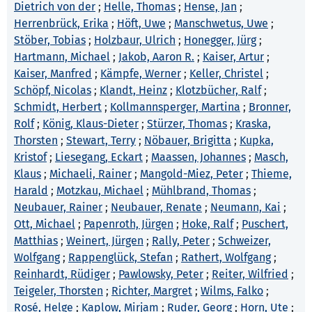
Dietrich von der
;
Helle, Thomas
;
Hense, Jan
;
Herrenbrück, Erika
;
Höft, Uwe
;
Manschwetus, Uwe
;
Stöber, Tobias
;
Holzbaur, Ulrich
;
Honegger, Jürg
;
Hartmann, Michael
;
Jakob, Aaron R.
;
Kaiser, Artur
;
Kaiser, Manfred
;
Kämpfe, Werner
;
Keller, Christel
;
Schöpf, Nicolas
;
Klandt, Heinz
;
Klotzbücher, Ralf
;
Schmidt, Herbert
;
Kollmannsperger, Martina
;
Bronner,
Rolf
;
König, Klaus-Dieter
;
Stürzer, Thomas
;
Kraska,
Thorsten
;
Stewart, Terry
;
Nöbauer, Brigitta
;
Kupka,
Kristof
;
Liesegang, Eckart
;
Maassen, Johannes
;
Masch,
Klaus
;
Michaeli, Rainer
;
Mangold-Miez, Peter
;
Thieme,
Harald
;
Motzkau, Michael
;
Mühlbrand, Thomas
;
Neubauer, Rainer
;
Neubauer, Renate
;
Neumann, Kai
;
Ott, Michael
;
Papenroth, Jürgen
;
Hoke, Ralf
;
Puschert,
Matthias
;
Weinert, Jürgen
;
Rally, Peter
;
Schweizer,
Wolfgang
;
Rappenglück, Stefan
;
Rathert, Wolfgang
;
Reinhardt, Rüdiger
;
Pawlowsky, Peter
;
Reiter, Wilfried
;
Teigeler, Thorsten
;
Richter, Margret
;
Wilms, Falko
;
Rosé, Helge
;
Kaplow, Mirjam
;
Ruder, Georg
;
Horn, Ute
;