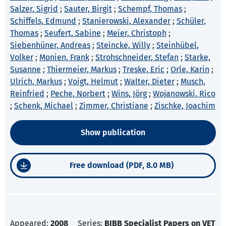
Salzer, Sigrid
;
Sauter, Birgit
;
Schempf, Thomas
;
Schiffels, Edmund
;
Stanierowski, Alexander
;
Schüler,
Thomas
;
Seufert, Sabine
;
Meier, Christoph
;
Siebenhüner, Andreas
;
Steincke, Willy
;
Steinhübel,
Volker
;
Monien, Frank
;
Strohschneider, Stefan
;
Starke,
Susanne
;
Thiermeier, Markus
;
Treske, Eric
;
Orle, Karin
;
Ulrich, Markus
;
Voigt, Helmut
;
Walter, Dieter
;
Musch,
Reinfried
;
Peche, Norbert
;
Wins, Jörg
;
Wojanowski, Rico
;
Schenk, Michael
;
Zimmer, Christiane
;
Zischke, Joachim
Show publication
Free download (PDF, 8.0 MB)
Appeared:
2008
Series:
BIBB Specialist Papers on VET