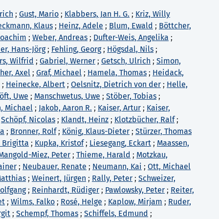
rich
;
Gust, Mario
;
Klabbers, Jan H. G.
;
Kriz, Willy
eckmann, Klaus
;
Heinz, Adele
;
Blum, Ewald
;
Böttcher,
 Joachim
;
Weber, Andreas
;
Dufter-Weis, Angelika
;
er, Hans-Jörg
;
Fehling, Georg
;
Högsdal, Nils
;
, Wilfrid
;
Gabriel, Werner
;
Getsch, Ulrich
;
Simon,
her, Axel
;
Graf, Michael
;
Hamela, Thomas
;
Heidack,
;
Heinecke, Albert
;
Oelsnitz, Dietrich von der
;
Helle,
öft, Uwe
;
Manschwetus, Uwe
;
Stöber, Tobias
;
, Michael
;
Jakob, Aaron R.
;
Kaiser, Artur
;
Kaiser,
;
Schöpf, Nicolas
;
Klandt, Heinz
;
Klotzbücher, Ralf
;
na
;
Bronner, Rolf
;
König, Klaus-Dieter
;
Stürzer, Thomas
 Brigitta
;
Kupka, Kristof
;
Liesegang, Eckart
;
Maassen,
Mangold-Miez, Peter
;
Thieme, Harald
;
Motzkau,
ainer
;
Neubauer, Renate
;
Neumann, Kai
;
Ott, Michael
Matthias
;
Weinert, Jürgen
;
Rally, Peter
;
Schweizer,
olfgang
;
Reinhardt, Rüdiger
;
Pawlowsky, Peter
;
Reiter,
et
;
Wilms, Falko
;
Rosé, Helge
;
Kaplow, Mirjam
;
Ruder,
rgit
;
Schempf, Thomas
;
Schiffels, Edmund
;