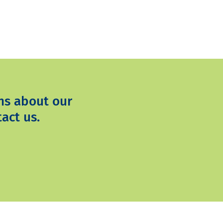
ns about our
act us.