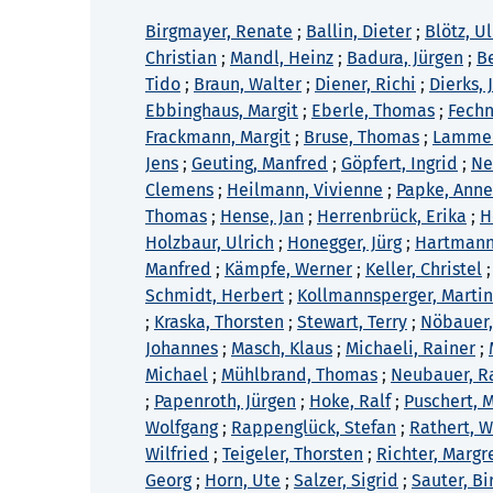
Birgmayer, Renate
;
Ballin, Dieter
;
Blötz, Ul
Christian
;
Mandl, Heinz
;
Badura, Jürgen
;
B
Tido
;
Braun, Walter
;
Diener, Richi
;
Dierks,
Ebbinghaus, Margit
;
Eberle, Thomas
;
Fechn
Frackmann, Margit
;
Bruse, Thomas
;
Lammers
Jens
;
Geuting, Manfred
;
Göpfert, Ingrid
;
Ne
Clemens
;
Heilmann, Vivienne
;
Papke, Anne
Thomas
;
Hense, Jan
;
Herrenbrück, Erika
;
H
Holzbaur, Ulrich
;
Honegger, Jürg
;
Hartmann
Manfred
;
Kämpfe, Werner
;
Keller, Christel
Schmidt, Herbert
;
Kollmannsperger, Marti
;
Kraska, Thorsten
;
Stewart, Terry
;
Nöbauer,
Johannes
;
Masch, Klaus
;
Michaeli, Rainer
;
Michael
;
Mühlbrand, Thomas
;
Neubauer, R
;
Papenroth, Jürgen
;
Hoke, Ralf
;
Puschert, 
Wolfgang
;
Rappenglück, Stefan
;
Rathert, W
Wilfried
;
Teigeler, Thorsten
;
Richter, Margr
Georg
;
Horn, Ute
;
Salzer, Sigrid
;
Sauter, Bi