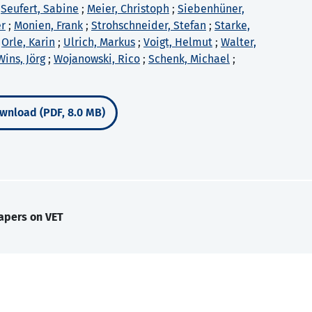
;
Seufert, Sabine
;
Meier, Christoph
;
Siebenhüner,
er
;
Monien, Frank
;
Strohschneider, Stefan
;
Starke,
;
Orle, Karin
;
Ulrich, Markus
;
Voigt, Helmut
;
Walter,
Wins, Jörg
;
Wojanowski, Rico
;
Schenk, Michael
;
wnload (PDF, 8.0 MB)
apers on VET