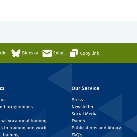
edIn
Bluesky
Email
Copy link
cs
Our Service
ons
Press
 and programmes
Newsletter
Social Media
onal vocational training
Events
ns to training and work
Publications and library
l training
FAQ’s