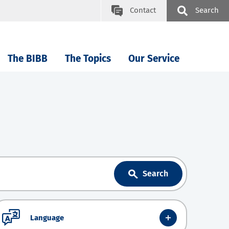
Contact
Search
The BIBB
The Topics
Our Service
Search
Language