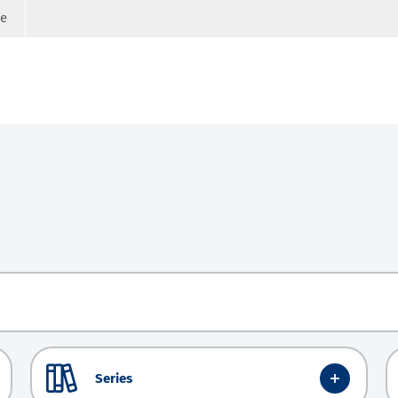
ge
Series