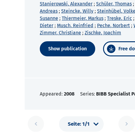
Stanierowski, Alexander
;
Schüler, Thomas
Andreas
;
Steincke, Willy
;
Steinhübel, Volk
Susanne
;
Thiermeier, Markus
;
Treske, Eric
Dieter
;
Musch, Reinfried
;
Peche, Norbert
;
Zimmer, Christiane
;
Zischke, Joachim
Show publication
Free do
Appeared:
2008
Series:
BIBB Specialist P