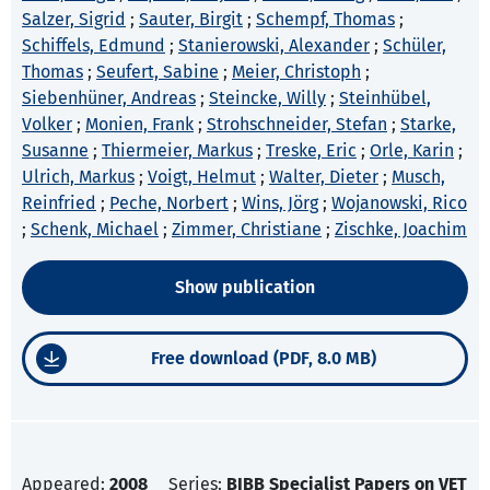
Salzer, Sigrid
;
Sauter, Birgit
;
Schempf, Thomas
;
Schiffels, Edmund
;
Stanierowski, Alexander
;
Schüler,
Thomas
;
Seufert, Sabine
;
Meier, Christoph
;
Siebenhüner, Andreas
;
Steincke, Willy
;
Steinhübel,
Volker
;
Monien, Frank
;
Strohschneider, Stefan
;
Starke,
Susanne
;
Thiermeier, Markus
;
Treske, Eric
;
Orle, Karin
;
Ulrich, Markus
;
Voigt, Helmut
;
Walter, Dieter
;
Musch,
Reinfried
;
Peche, Norbert
;
Wins, Jörg
;
Wojanowski, Rico
;
Schenk, Michael
;
Zimmer, Christiane
;
Zischke, Joachim
Show publication
Free download (PDF, 8.0 MB)
Appeared:
2008
Series:
BIBB Specialist Papers on VET