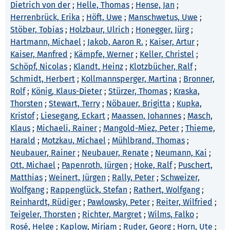
Dietrich von der
;
Helle, Thomas
;
Hense, Jan
;
Herrenbrück, Erika
;
Höft, Uwe
;
Manschwetus, Uwe
;
Stöber, Tobias
;
Holzbaur, Ulrich
;
Honegger, Jürg
;
Hartmann, Michael
;
Jakob, Aaron R.
;
Kaiser, Artur
;
Kaiser, Manfred
;
Kämpfe, Werner
;
Keller, Christel
;
Schöpf, Nicolas
;
Klandt, Heinz
;
Klotzbücher, Ralf
;
Schmidt, Herbert
;
Kollmannsperger, Martina
;
Bronner,
Rolf
;
König, Klaus-Dieter
;
Stürzer, Thomas
;
Kraska,
Thorsten
;
Stewart, Terry
;
Nöbauer, Brigitta
;
Kupka,
Kristof
;
Liesegang, Eckart
;
Maassen, Johannes
;
Masch,
Klaus
;
Michaeli, Rainer
;
Mangold-Miez, Peter
;
Thieme,
Harald
;
Motzkau, Michael
;
Mühlbrand, Thomas
;
Neubauer, Rainer
;
Neubauer, Renate
;
Neumann, Kai
;
Ott, Michael
;
Papenroth, Jürgen
;
Hoke, Ralf
;
Puschert,
Matthias
;
Weinert, Jürgen
;
Rally, Peter
;
Schweizer,
Wolfgang
;
Rappenglück, Stefan
;
Rathert, Wolfgang
;
Reinhardt, Rüdiger
;
Pawlowsky, Peter
;
Reiter, Wilfried
;
Teigeler, Thorsten
;
Richter, Margret
;
Wilms, Falko
;
Rosé, Helge
;
Kaplow, Mirjam
;
Ruder, Georg
;
Horn, Ute
;