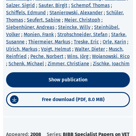
Salzer, Sigrid
;
Sauter, Birgit
;
Schempf, Thomas
;
Schiffels, Edmund
;
Stanierowski, Alexander
;
Schüler,
Thomas
;
Seufert, Sabine
;
Meier, Christoph
;
Siebenhüner, Andreas
;
Steincke, Willy
;
Steinhübel,
Volker
;
Monien, Frank
;
Strohschneider, Stefan
;
Starke,
Susanne
;
Thiermeier, Markus
;
Treske, Eric
;
Orle, Karin
;
Ulrich, Markus
;
Voigt, Helmut
;
Walter, Dieter
;
Musch,
Reinfried
;
Peche, Norbert
;
Wins, Jörg
;
Wojanowski, Rico
;
Schenk, Michael
;
Zimmer, Christiane
;
Zischke, Joachim
Show publication
Free download (PDF, 8.0 MB)
Appeared:
2008
Series:
BIBB Specialist Papers on VET