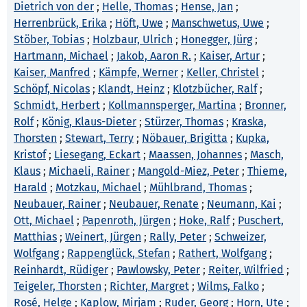
Dietrich von der
;
Helle, Thomas
;
Hense, Jan
;
Herrenbrück, Erika
;
Höft, Uwe
;
Manschwetus, Uwe
;
Stöber, Tobias
;
Holzbaur, Ulrich
;
Honegger, Jürg
;
Hartmann, Michael
;
Jakob, Aaron R.
;
Kaiser, Artur
;
Kaiser, Manfred
;
Kämpfe, Werner
;
Keller, Christel
;
Schöpf, Nicolas
;
Klandt, Heinz
;
Klotzbücher, Ralf
;
Schmidt, Herbert
;
Kollmannsperger, Martina
;
Bronner,
Rolf
;
König, Klaus-Dieter
;
Stürzer, Thomas
;
Kraska,
Thorsten
;
Stewart, Terry
;
Nöbauer, Brigitta
;
Kupka,
Kristof
;
Liesegang, Eckart
;
Maassen, Johannes
;
Masch,
Klaus
;
Michaeli, Rainer
;
Mangold-Miez, Peter
;
Thieme,
Harald
;
Motzkau, Michael
;
Mühlbrand, Thomas
;
Neubauer, Rainer
;
Neubauer, Renate
;
Neumann, Kai
;
Ott, Michael
;
Papenroth, Jürgen
;
Hoke, Ralf
;
Puschert,
Matthias
;
Weinert, Jürgen
;
Rally, Peter
;
Schweizer,
Wolfgang
;
Rappenglück, Stefan
;
Rathert, Wolfgang
;
Reinhardt, Rüdiger
;
Pawlowsky, Peter
;
Reiter, Wilfried
;
Teigeler, Thorsten
;
Richter, Margret
;
Wilms, Falko
;
Rosé, Helge
;
Kaplow, Mirjam
;
Ruder, Georg
;
Horn, Ute
;