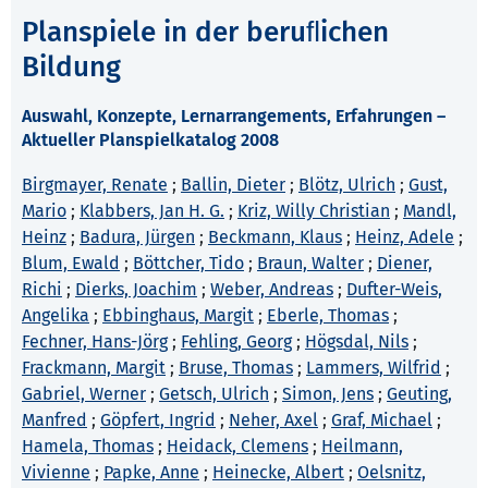
Planspiele in der beruﬂichen
Bildung
Auswahl, Konzepte, Lernarrangements, Erfahrungen –
Aktueller Planspielkatalog 2008
Birgmayer, Renate
;
Ballin, Dieter
;
Blötz, Ulrich
;
Gust,
Mario
;
Klabbers, Jan H. G.
;
Kriz, Willy Christian
;
Mandl,
Heinz
;
Badura, Jürgen
;
Beckmann, Klaus
;
Heinz, Adele
;
Blum, Ewald
;
Böttcher, Tido
;
Braun, Walter
;
Diener,
Richi
;
Dierks, Joachim
;
Weber, Andreas
;
Dufter-Weis,
Angelika
;
Ebbinghaus, Margit
;
Eberle, Thomas
;
Fechner, Hans-Jörg
;
Fehling, Georg
;
Högsdal, Nils
;
Frackmann, Margit
;
Bruse, Thomas
;
Lammers, Wilfrid
;
Gabriel, Werner
;
Getsch, Ulrich
;
Simon, Jens
;
Geuting,
Manfred
;
Göpfert, Ingrid
;
Neher, Axel
;
Graf, Michael
;
Hamela, Thomas
;
Heidack, Clemens
;
Heilmann,
Vivienne
;
Papke, Anne
;
Heinecke, Albert
;
Oelsnitz,