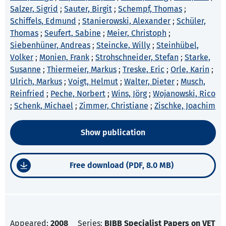
Salzer, Sigrid
;
Sauter, Birgit
;
Schempf, Thomas
;
Schiffels, Edmund
;
Stanierowski, Alexander
;
Schüler,
Thomas
;
Seufert, Sabine
;
Meier, Christoph
;
Siebenhüner, Andreas
;
Steincke, Willy
;
Steinhübel,
Volker
;
Monien, Frank
;
Strohschneider, Stefan
;
Starke,
Susanne
;
Thiermeier, Markus
;
Treske, Eric
;
Orle, Karin
;
Ulrich, Markus
;
Voigt, Helmut
;
Walter, Dieter
;
Musch,
Reinfried
;
Peche, Norbert
;
Wins, Jörg
;
Wojanowski, Rico
;
Schenk, Michael
;
Zimmer, Christiane
;
Zischke, Joachim
Show publication
Free download (PDF, 8.0 MB)
Appeared:
2008
Series:
BIBB Specialist Papers on VET