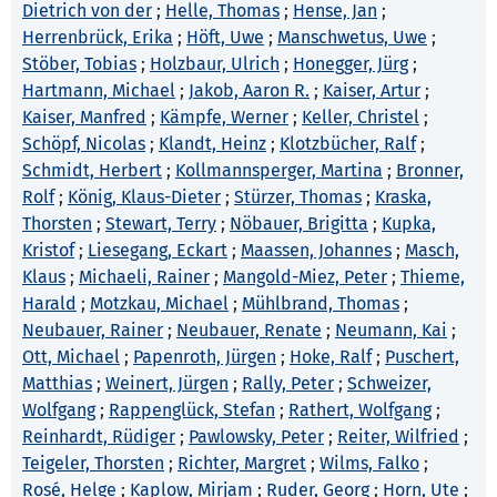
Dietrich von der
;
Helle, Thomas
;
Hense, Jan
;
Herrenbrück, Erika
;
Höft, Uwe
;
Manschwetus, Uwe
;
Stöber, Tobias
;
Holzbaur, Ulrich
;
Honegger, Jürg
;
Hartmann, Michael
;
Jakob, Aaron R.
;
Kaiser, Artur
;
Kaiser, Manfred
;
Kämpfe, Werner
;
Keller, Christel
;
Schöpf, Nicolas
;
Klandt, Heinz
;
Klotzbücher, Ralf
;
Schmidt, Herbert
;
Kollmannsperger, Martina
;
Bronner,
Rolf
;
König, Klaus-Dieter
;
Stürzer, Thomas
;
Kraska,
Thorsten
;
Stewart, Terry
;
Nöbauer, Brigitta
;
Kupka,
Kristof
;
Liesegang, Eckart
;
Maassen, Johannes
;
Masch,
Klaus
;
Michaeli, Rainer
;
Mangold-Miez, Peter
;
Thieme,
Harald
;
Motzkau, Michael
;
Mühlbrand, Thomas
;
Neubauer, Rainer
;
Neubauer, Renate
;
Neumann, Kai
;
Ott, Michael
;
Papenroth, Jürgen
;
Hoke, Ralf
;
Puschert,
Matthias
;
Weinert, Jürgen
;
Rally, Peter
;
Schweizer,
Wolfgang
;
Rappenglück, Stefan
;
Rathert, Wolfgang
;
Reinhardt, Rüdiger
;
Pawlowsky, Peter
;
Reiter, Wilfried
;
Teigeler, Thorsten
;
Richter, Margret
;
Wilms, Falko
;
Rosé, Helge
;
Kaplow, Mirjam
;
Ruder, Georg
;
Horn, Ute
;