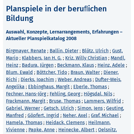
Planspiele in der beruﬂichen
Bildung
Auswahl, Konzepte, Lernarrangements, Erfahrungen –
Aktueller Planspielkatalog 2008
Birgmayer, Renate
;
Ballin, Dieter
;
Blötz, Ulrich
;
Gust,
Mario
;
Klabbers, Jan H. G.
;
Kriz, Willy Christian
;
Mandl,
Heinz
;
Badura, Jürgen
;
Beckmann, Klaus
;
Heinz, Adele
;
Blum, Ewald
;
Böttcher, Tido
;
Braun, Walter
;
Diener,
Richi
;
Dierks, Joachim
;
Weber, Andreas
;
Dufter-Weis,
Angelika
;
Ebbinghaus, Margit
;
Eberle, Thomas
;
Fechner, Hans-Jörg
;
Fehling, Georg
;
Högsdal, Nils
;
Frackmann, Margit
;
Bruse, Thomas
;
Lammers, Wilfrid
;
Gabriel, Werner
;
Getsch, Ulrich
;
Simon, Jens
;
Geuting,
Manfred
;
Göpfert, Ingrid
;
Neher, Axel
;
Graf, Michael
;
Hamela, Thomas
;
Heidack, Clemens
;
Heilmann,
Vivienne
;
Papke, Anne
;
Heinecke, Albert
;
Oelsnitz,