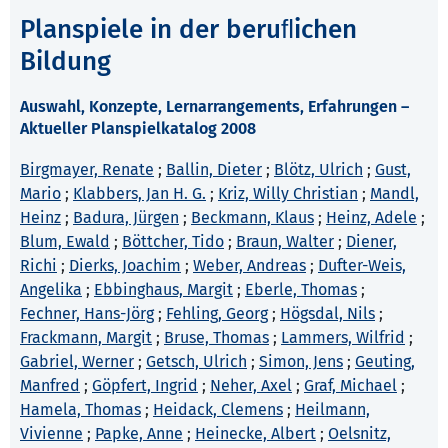
Planspiele in der beruﬂichen
Bildung
Auswahl, Konzepte, Lernarrangements, Erfahrungen –
Aktueller Planspielkatalog 2008
Birgmayer, Renate
;
Ballin, Dieter
;
Blötz, Ulrich
;
Gust,
Mario
;
Klabbers, Jan H. G.
;
Kriz, Willy Christian
;
Mandl,
Heinz
;
Badura, Jürgen
;
Beckmann, Klaus
;
Heinz, Adele
;
Blum, Ewald
;
Böttcher, Tido
;
Braun, Walter
;
Diener,
Richi
;
Dierks, Joachim
;
Weber, Andreas
;
Dufter-Weis,
Angelika
;
Ebbinghaus, Margit
;
Eberle, Thomas
;
Fechner, Hans-Jörg
;
Fehling, Georg
;
Högsdal, Nils
;
Frackmann, Margit
;
Bruse, Thomas
;
Lammers, Wilfrid
;
Gabriel, Werner
;
Getsch, Ulrich
;
Simon, Jens
;
Geuting,
Manfred
;
Göpfert, Ingrid
;
Neher, Axel
;
Graf, Michael
;
Hamela, Thomas
;
Heidack, Clemens
;
Heilmann,
Vivienne
;
Papke, Anne
;
Heinecke, Albert
;
Oelsnitz,