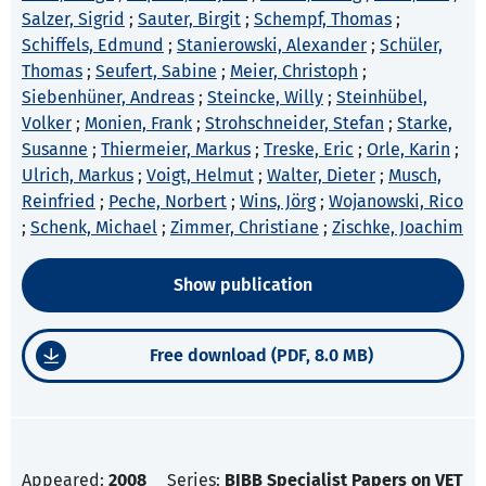
Salzer, Sigrid
;
Sauter, Birgit
;
Schempf, Thomas
;
Schiffels, Edmund
;
Stanierowski, Alexander
;
Schüler,
Thomas
;
Seufert, Sabine
;
Meier, Christoph
;
Siebenhüner, Andreas
;
Steincke, Willy
;
Steinhübel,
Volker
;
Monien, Frank
;
Strohschneider, Stefan
;
Starke,
Susanne
;
Thiermeier, Markus
;
Treske, Eric
;
Orle, Karin
;
Ulrich, Markus
;
Voigt, Helmut
;
Walter, Dieter
;
Musch,
Reinfried
;
Peche, Norbert
;
Wins, Jörg
;
Wojanowski, Rico
;
Schenk, Michael
;
Zimmer, Christiane
;
Zischke, Joachim
Show publication
Free download (PDF, 8.0 MB)
Appeared:
2008
Series:
BIBB Specialist Papers on VET