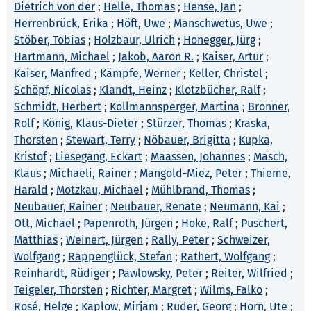
Dietrich von der
;
Helle, Thomas
;
Hense, Jan
;
Herrenbrück, Erika
;
Höft, Uwe
;
Manschwetus, Uwe
;
Stöber, Tobias
;
Holzbaur, Ulrich
;
Honegger, Jürg
;
Hartmann, Michael
;
Jakob, Aaron R.
;
Kaiser, Artur
;
Kaiser, Manfred
;
Kämpfe, Werner
;
Keller, Christel
;
Schöpf, Nicolas
;
Klandt, Heinz
;
Klotzbücher, Ralf
;
Schmidt, Herbert
;
Kollmannsperger, Martina
;
Bronner,
Rolf
;
König, Klaus-Dieter
;
Stürzer, Thomas
;
Kraska,
Thorsten
;
Stewart, Terry
;
Nöbauer, Brigitta
;
Kupka,
Kristof
;
Liesegang, Eckart
;
Maassen, Johannes
;
Masch,
Klaus
;
Michaeli, Rainer
;
Mangold-Miez, Peter
;
Thieme,
Harald
;
Motzkau, Michael
;
Mühlbrand, Thomas
;
Neubauer, Rainer
;
Neubauer, Renate
;
Neumann, Kai
;
Ott, Michael
;
Papenroth, Jürgen
;
Hoke, Ralf
;
Puschert,
Matthias
;
Weinert, Jürgen
;
Rally, Peter
;
Schweizer,
Wolfgang
;
Rappenglück, Stefan
;
Rathert, Wolfgang
;
Reinhardt, Rüdiger
;
Pawlowsky, Peter
;
Reiter, Wilfried
;
Teigeler, Thorsten
;
Richter, Margret
;
Wilms, Falko
;
Rosé, Helge
;
Kaplow, Mirjam
;
Ruder, Georg
;
Horn, Ute
;