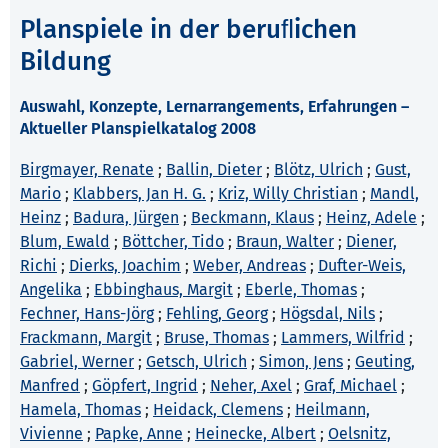
Planspiele in der beruﬂichen
Bildung
Auswahl, Konzepte, Lernarrangements, Erfahrungen –
Aktueller Planspielkatalog 2008
Birgmayer, Renate
;
Ballin, Dieter
;
Blötz, Ulrich
;
Gust,
Mario
;
Klabbers, Jan H. G.
;
Kriz, Willy Christian
;
Mandl,
Heinz
;
Badura, Jürgen
;
Beckmann, Klaus
;
Heinz, Adele
;
Blum, Ewald
;
Böttcher, Tido
;
Braun, Walter
;
Diener,
Richi
;
Dierks, Joachim
;
Weber, Andreas
;
Dufter-Weis,
Angelika
;
Ebbinghaus, Margit
;
Eberle, Thomas
;
Fechner, Hans-Jörg
;
Fehling, Georg
;
Högsdal, Nils
;
Frackmann, Margit
;
Bruse, Thomas
;
Lammers, Wilfrid
;
Gabriel, Werner
;
Getsch, Ulrich
;
Simon, Jens
;
Geuting,
Manfred
;
Göpfert, Ingrid
;
Neher, Axel
;
Graf, Michael
;
Hamela, Thomas
;
Heidack, Clemens
;
Heilmann,
Vivienne
;
Papke, Anne
;
Heinecke, Albert
;
Oelsnitz,