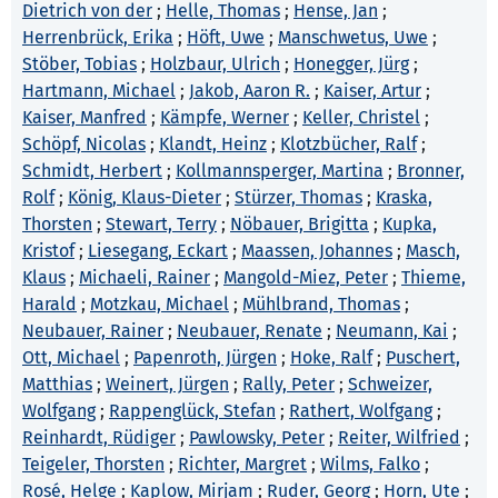
Dietrich von der
;
Helle, Thomas
;
Hense, Jan
;
Herrenbrück, Erika
;
Höft, Uwe
;
Manschwetus, Uwe
;
Stöber, Tobias
;
Holzbaur, Ulrich
;
Honegger, Jürg
;
Hartmann, Michael
;
Jakob, Aaron R.
;
Kaiser, Artur
;
Kaiser, Manfred
;
Kämpfe, Werner
;
Keller, Christel
;
Schöpf, Nicolas
;
Klandt, Heinz
;
Klotzbücher, Ralf
;
Schmidt, Herbert
;
Kollmannsperger, Martina
;
Bronner,
Rolf
;
König, Klaus-Dieter
;
Stürzer, Thomas
;
Kraska,
Thorsten
;
Stewart, Terry
;
Nöbauer, Brigitta
;
Kupka,
Kristof
;
Liesegang, Eckart
;
Maassen, Johannes
;
Masch,
Klaus
;
Michaeli, Rainer
;
Mangold-Miez, Peter
;
Thieme,
Harald
;
Motzkau, Michael
;
Mühlbrand, Thomas
;
Neubauer, Rainer
;
Neubauer, Renate
;
Neumann, Kai
;
Ott, Michael
;
Papenroth, Jürgen
;
Hoke, Ralf
;
Puschert,
Matthias
;
Weinert, Jürgen
;
Rally, Peter
;
Schweizer,
Wolfgang
;
Rappenglück, Stefan
;
Rathert, Wolfgang
;
Reinhardt, Rüdiger
;
Pawlowsky, Peter
;
Reiter, Wilfried
;
Teigeler, Thorsten
;
Richter, Margret
;
Wilms, Falko
;
Rosé, Helge
;
Kaplow, Mirjam
;
Ruder, Georg
;
Horn, Ute
;