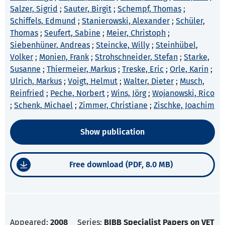
Salzer, Sigrid
;
Sauter, Birgit
;
Schempf, Thomas
;
Schiffels, Edmund
;
Stanierowski, Alexander
;
Schüler,
Thomas
;
Seufert, Sabine
;
Meier, Christoph
;
Siebenhüner, Andreas
;
Steincke, Willy
;
Steinhübel,
Volker
;
Monien, Frank
;
Strohschneider, Stefan
;
Starke,
Susanne
;
Thiermeier, Markus
;
Treske, Eric
;
Orle, Karin
;
Ulrich, Markus
;
Voigt, Helmut
;
Walter, Dieter
;
Musch,
Reinfried
;
Peche, Norbert
;
Wins, Jörg
;
Wojanowski, Rico
;
Schenk, Michael
;
Zimmer, Christiane
;
Zischke, Joachim
Show publication
Free download (PDF, 8.0 MB)
Appeared:
2008
Series:
BIBB Specialist Papers on VET