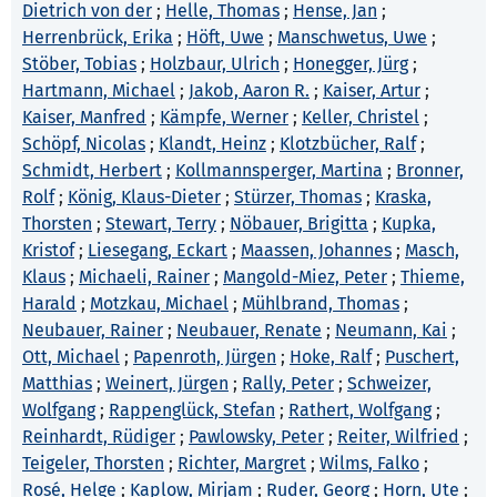
Dietrich von der
;
Helle, Thomas
;
Hense, Jan
;
Herrenbrück, Erika
;
Höft, Uwe
;
Manschwetus, Uwe
;
Stöber, Tobias
;
Holzbaur, Ulrich
;
Honegger, Jürg
;
Hartmann, Michael
;
Jakob, Aaron R.
;
Kaiser, Artur
;
Kaiser, Manfred
;
Kämpfe, Werner
;
Keller, Christel
;
Schöpf, Nicolas
;
Klandt, Heinz
;
Klotzbücher, Ralf
;
Schmidt, Herbert
;
Kollmannsperger, Martina
;
Bronner,
Rolf
;
König, Klaus-Dieter
;
Stürzer, Thomas
;
Kraska,
Thorsten
;
Stewart, Terry
;
Nöbauer, Brigitta
;
Kupka,
Kristof
;
Liesegang, Eckart
;
Maassen, Johannes
;
Masch,
Klaus
;
Michaeli, Rainer
;
Mangold-Miez, Peter
;
Thieme,
Harald
;
Motzkau, Michael
;
Mühlbrand, Thomas
;
Neubauer, Rainer
;
Neubauer, Renate
;
Neumann, Kai
;
Ott, Michael
;
Papenroth, Jürgen
;
Hoke, Ralf
;
Puschert,
Matthias
;
Weinert, Jürgen
;
Rally, Peter
;
Schweizer,
Wolfgang
;
Rappenglück, Stefan
;
Rathert, Wolfgang
;
Reinhardt, Rüdiger
;
Pawlowsky, Peter
;
Reiter, Wilfried
;
Teigeler, Thorsten
;
Richter, Margret
;
Wilms, Falko
;
Rosé, Helge
;
Kaplow, Mirjam
;
Ruder, Georg
;
Horn, Ute
;