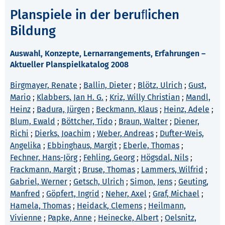
Planspiele in der beruﬂichen
Bildung
Auswahl, Konzepte, Lernarrangements, Erfahrungen –
Aktueller Planspielkatalog 2008
Birgmayer, Renate
;
Ballin, Dieter
;
Blötz, Ulrich
;
Gust,
Mario
;
Klabbers, Jan H. G.
;
Kriz, Willy Christian
;
Mandl,
Heinz
;
Badura, Jürgen
;
Beckmann, Klaus
;
Heinz, Adele
;
Blum, Ewald
;
Böttcher, Tido
;
Braun, Walter
;
Diener,
Richi
;
Dierks, Joachim
;
Weber, Andreas
;
Dufter-Weis,
Angelika
;
Ebbinghaus, Margit
;
Eberle, Thomas
;
Fechner, Hans-Jörg
;
Fehling, Georg
;
Högsdal, Nils
;
Frackmann, Margit
;
Bruse, Thomas
;
Lammers, Wilfrid
;
Gabriel, Werner
;
Getsch, Ulrich
;
Simon, Jens
;
Geuting,
Manfred
;
Göpfert, Ingrid
;
Neher, Axel
;
Graf, Michael
;
Hamela, Thomas
;
Heidack, Clemens
;
Heilmann,
Vivienne
;
Papke, Anne
;
Heinecke, Albert
;
Oelsnitz,