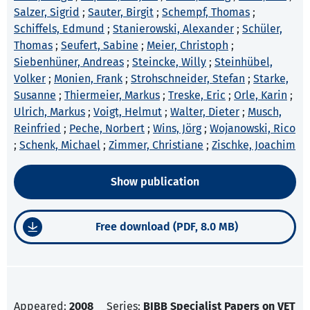
Salzer, Sigrid
;
Sauter, Birgit
;
Schempf, Thomas
;
Schiffels, Edmund
;
Stanierowski, Alexander
;
Schüler,
Thomas
;
Seufert, Sabine
;
Meier, Christoph
;
Siebenhüner, Andreas
;
Steincke, Willy
;
Steinhübel,
Volker
;
Monien, Frank
;
Strohschneider, Stefan
;
Starke,
Susanne
;
Thiermeier, Markus
;
Treske, Eric
;
Orle, Karin
;
Ulrich, Markus
;
Voigt, Helmut
;
Walter, Dieter
;
Musch,
Reinfried
;
Peche, Norbert
;
Wins, Jörg
;
Wojanowski, Rico
;
Schenk, Michael
;
Zimmer, Christiane
;
Zischke, Joachim
Show publication
Free download (PDF, 8.0 MB)
Appeared:
2008
Series:
BIBB Specialist Papers on VET