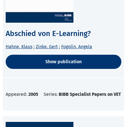
Abschied von E-Learning?
Hahne, Klaus
;
Zinke, Gert
;
Fogolin, Angela
Show publication
Appeared:
2005
Series:
BIBB Specialist Papers on VET