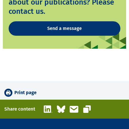
about our publications? Please
contact us.
Send a message
Print page
LinkedIn
Bluesky
Email
Share content
Copy link