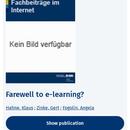
Farewell to e-learning?
Hahne, Klaus
;
Zinke, Gert
;
Fogolin, Angela
Show publication