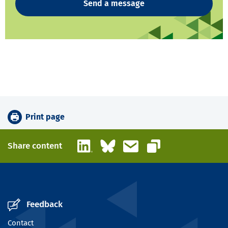
Send a message
Print page
LinkedIn
Bluesky
Email
Share content
Copy link
Feedback
Contact