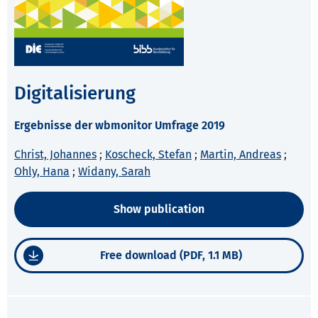
Digitalisierung
Ergebnisse der wbmonitor Umfrage 2019
Christ, Johannes
;
Koscheck, Stefan
;
Martin, Andreas
;
Ohly, Hana
;
Widany, Sarah
Show publication
Free download (PDF, 1.1 MB)