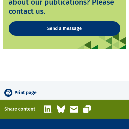
about our publications? Please
contact us.
Send a message
Print page
LinkedIn
Bluesky
Email
Share content
Copy link