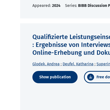
Appeared:
2024
Series:
BIBB Discussion 
Qualifizierte Leistungsein
: Ergebnisse von Interview
Online-Erhebung und Dok
Glodek, Andrea
;
Deufel, Katharina
;
Superin
Show publication
Free do