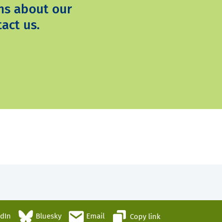
ns about our
act us.
edIn
Bluesky
Email
Copy link