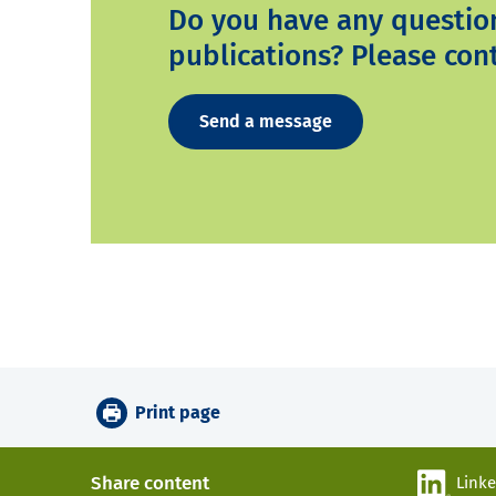
Do you have any questio
publications? Please cont
Send a message
Print page
Share content
Link