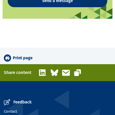
Send a message
Print page
LinkedIn
Bluesky
Email
Share content
Copy link
Feedback
Contact