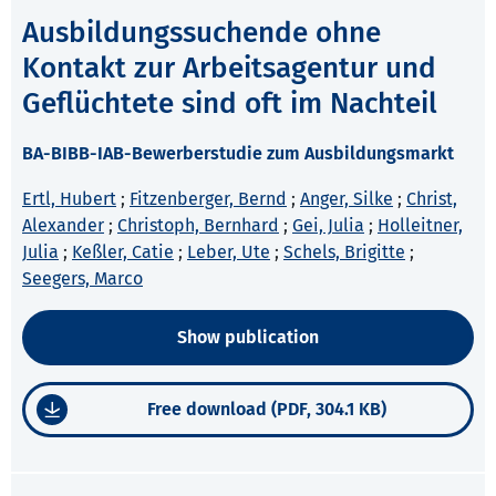
Ausbildungssuchende ohne
Kontakt zur Arbeitsagentur und
Geflüchtete sind oft im Nachteil
BA-BIBB-IAB-Bewerberstudie zum Ausbildungsmarkt
Ertl, Hubert
;
Fitzenberger, Bernd
;
Anger, Silke
;
Christ,
Alexander
;
Christoph, Bernhard
;
Gei, Julia
;
Holleitner,
Julia
;
Keßler, Catie
;
Leber, Ute
;
Schels, Brigitte
;
Seegers, Marco
Show publication
Free download (PDF, 304.1 KB)