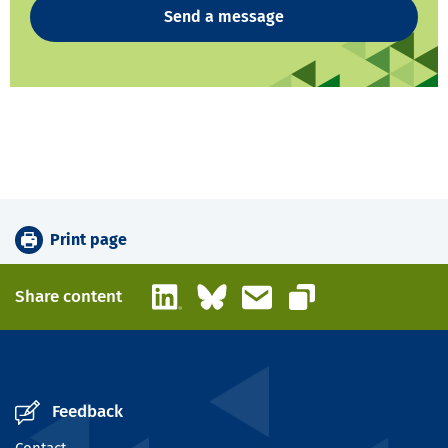
Send a message
Print page
LinkedIn
Bluesky
Email
Share content
Copy link
Feedback