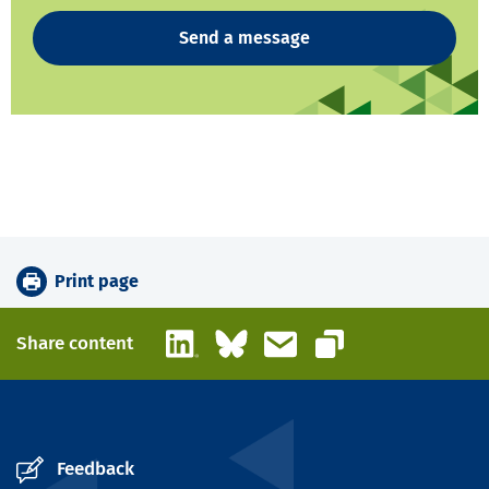
Send a message
Print page
LinkedIn
Bluesky
Email
Share content
Copy link
Feedback