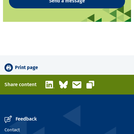
Send a message
Print page
LinkedIn
Bluesky
Email
Share content
Copy link
Feedback
Contact