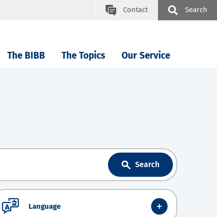
Contact
Search
The BIBB
The Topics
Our Service
Search
Language