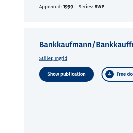
Appeared:
1999
Series:
BWP
Bankkaufmann/Bankkauffr
Stiller, Ingrid
Show publication
Free do