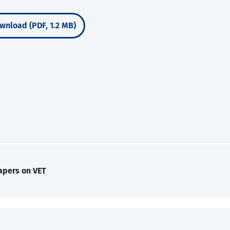
wnload (PDF, 1.2 MB)
apers on VET