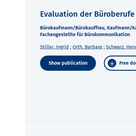
Evaluation der Büroberufe
Bürokaufmann/Bürokauffrau, Kaufmann/Kau
Fachangestellte für Bürokommunikation
Stiller, Ingrid
;
Orth, Barbara
;
Schwarz, Hen
Show publication
Free do