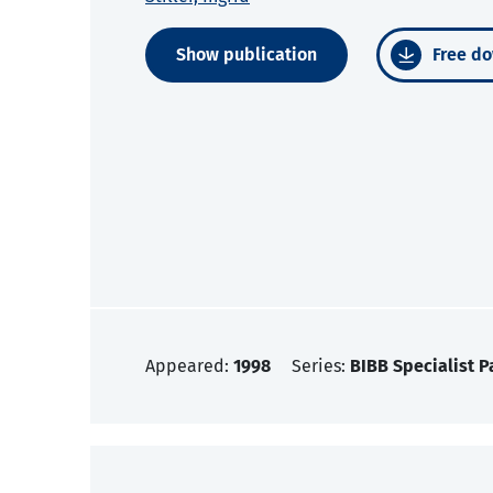
Show publication
Free do
Appeared:
1998
Series:
BIBB Specialist P