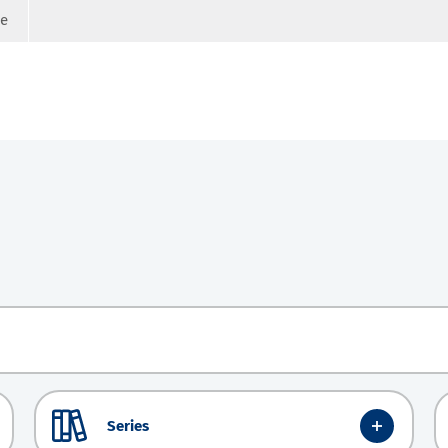
ge
Series