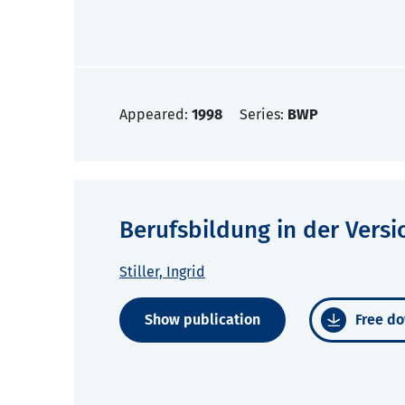
Appeared:
1998
Series:
BWP
Berufsbildung in der Versi
Stiller, Ingrid
Show publication
Free do