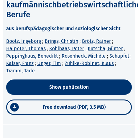
kaufmännischbetriebswirtschaftlich
Berufe
aus berufspädagogischer und soziologischer Sicht
Bootz, Ingeborg
;
Brings, Christin
;
Brötz, Rainer
;
Haipeter, Thomas
;
Kohlhaas, Peter
;
Kutscha, Günter
;
Peppinghaus, Benedikt
;
Rosenheck, Michèle
;
Schapfel-
Kaiser, Franz
;
Unger, Tim
;
Zühlke-Robinet, Klaus
;
Tramm, Tade
Show publication
Free download (PDF, 3.5 MB)