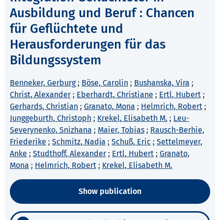
Ausbildung und Beruf : Chancen
für Geflüchtete und
Herausforderungen für das
Bildungssystem
Benneker, Gerburg
;
Böse, Carolin
;
Bushanska, Vira
;
Christ, Alexander
;
Eberhardt, Christiane
;
Ertl, Hubert
;
Gerhards, Christian
;
Granato, Mona
;
Helmrich, Robert
;
Junggeburth, Christoph
;
Krekel, Elisabeth M.
;
Leu-
Severynenko, Snizhana
;
Maier, Tobias
;
Rausch-Berhie,
Friederike
;
Schmitz, Nadja
;
Schuß, Eric
;
Settelmeyer,
Anke
;
Studthoff, Alexander
;
Ertl, Hubert
;
Granato,
Mona
;
Helmrich, Robert
;
Krekel, Elisabeth M.
Show publication