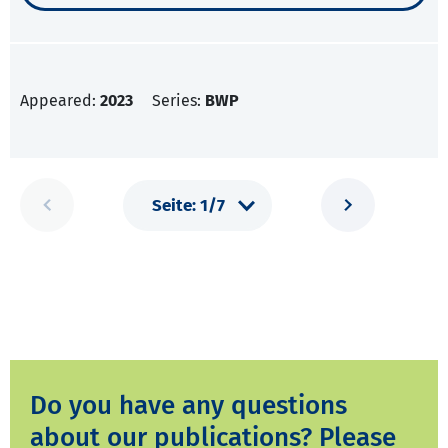
Appeared:
2023
Series:
BWP
Do you have any questions
about our publications? Please