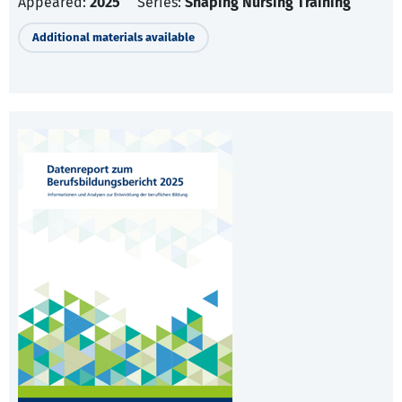
Appeared:
2025
Series:
Shaping Nursing Training
Additional materials available