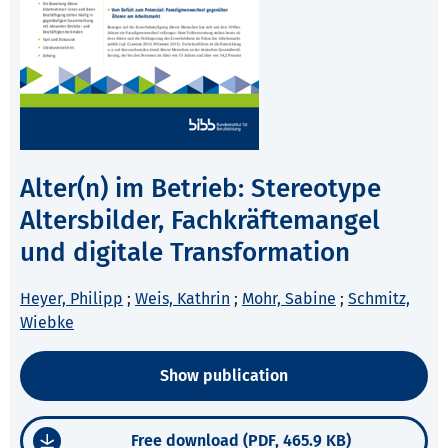
Alter(n) im Betrieb: Stereotype
Altersbilder, Fachkräftemangel
und digitale Transformation
Heyer, Philipp
;
Weis, Kathrin
;
Mohr, Sabine
;
Schmitz,
Wiebke
Show publication
Free download (PDF, 465.9 KB)