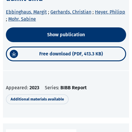
Ebbinghaus, Margit
;
Gerhards, Christian
;
Heyer, Philipp
;
Mohr, Sabine
Show publication
Free download (PDF, 413.3 KB)
Appeared:
2023
Series:
BIBB Report
Additional materials available