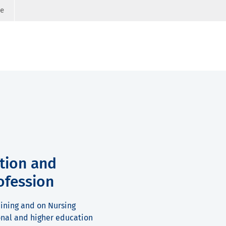
ge
tion and
ofession
aining and on Nursing
ional and higher education