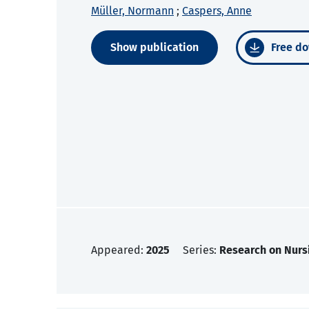
Müller, Normann
;
Caspers, Anne
Show publication
Free do
Appeared:
2025
Series:
Research on Nurs