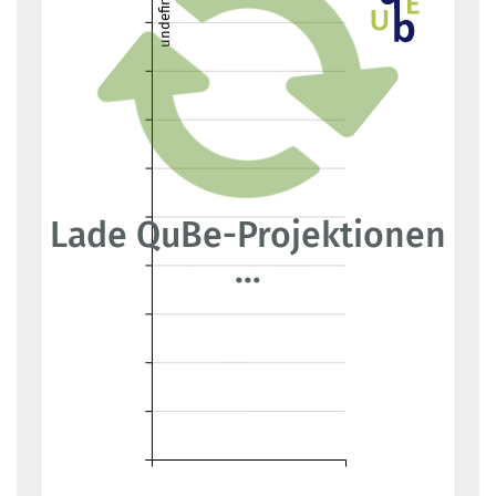
undefined
Lade QuBe-Projektionen
...