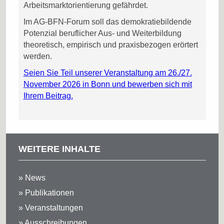
Arbeitsmarktorientierung gefährdet.
Im AG‑BFN‑Forum soll das demokratiebildende
Potenzial beruflicher Aus- und Weiterbildung
theoretisch, empirisch und praxisbezogen erörtert
werden.
Seien Sie Teil unserer Veranstaltung am 26./27.
November 2026 in Bonn und bewerben sich mit
Ihrem Beitrag.
WEITERE INHALTE
» News
» Publikationen
» Veranstaltungen
» Ausschreibungen