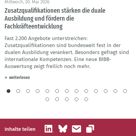
Mittwoch, 20. Mai 2026
Di
Zusatzqualifikationen stärken die duale
E
Ausbildung und fördern die
D
Fachkräfteentwicklung
d
B
Fast 2.200 Angebote unterstreichen:
B
Zusatzqualifikationen sind bundesweit fest in der
e
dualen Ausbildung verankert. Besonders gefragt sind
internationale Kompetenzen. Eine neue BIBB-
Auswertung zeigt freilich noch mehr.
weiterlesen
LinkedIn
Bluesky
E-Mail
Inhalte teilen
Link kopieren