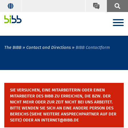
The BIBB
Contact and Directions
BIBB Contactform
SIE VERSUCHEN, EINE MITARBEITERIN ODER EINEN
MITARBEITER DES BIBB ZU ERREICHEN, DIE BZW. DER
NICHT MEHR ODER ZUR ZEIT NICHT BEI UNS ARBEITET.
BITTE WENDEN SIE SICH AN EINE ANDERE PERSON DES
BEREICHS (SIEHE WEITERE ANSPRECHPARTNER AUF DER
SEITE) ODER AN INTERNET@BIBB.DE