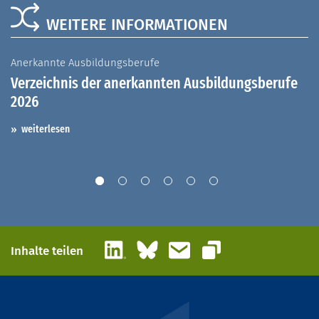
WEITERE INFORMATIONEN
Anerkannte Ausbildungsberufe
A
Verzeichnis der anerkannten Ausbildungsberufe
G
2026
A
I
weiterlesen
LinkedIn
Bluesky
E-Mail
Inhalte teilen
Link kopieren