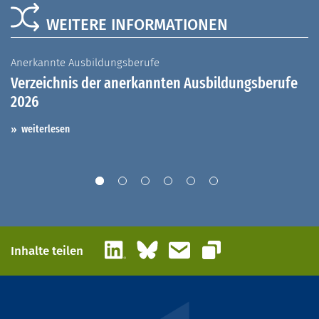
WEITERE INFORMATIONEN
Anerkannte Ausbildungsberufe
A
Verzeichnis der anerkannten Ausbildungsberufe
G
2026
A
I
weiterlesen
LinkedIn
Bluesky
E-Mail
Inhalte teilen
Link kopieren