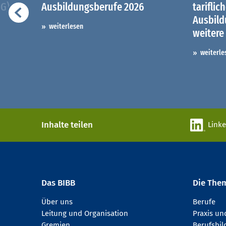
iG)
Ausbildungsberufe 2026
tariflic
Ausbil
weiterlesen
weitere
weiterle
Inhalte teilen
Link
Das BIBB
Die The
Über uns
Berufe
Leitung und Organisation
Praxis u
Gremien
Berufsbi