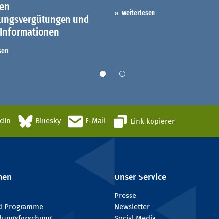
hen
weiterlesen
dungsvergütungen und
 Informationen
sen
edIn
Bluesky
E-Mail
Link kopieren
men
Unser Service
Presse
nd Programme
Newsletter
ldungsforschung
Social Media