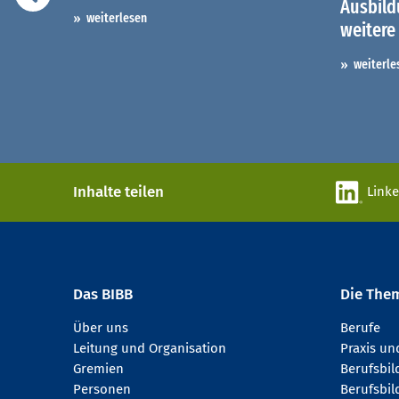
Ausbil
weiterlesen
weitere
weiterle
Inhalte teilen
Link
Das BIBB
Die The
Über uns
Berufe
Leitung und Organisation
Praxis u
Gremien
Berufsbi
Personen
Berufsbil