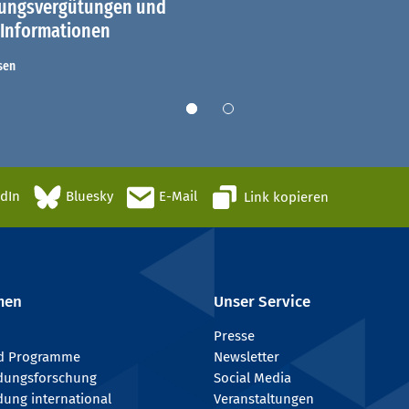
dungsvergütungen und
 Informationen
sen
edIn
Bluesky
E-Mail
Link kopieren
men
Unser Service
Presse
nd Programme
Newsletter
ldungsforschung
Social Media
dung international
Veranstaltungen