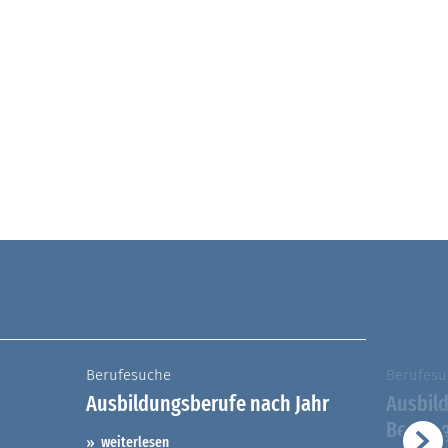
Berufesuche
Berufesu
Ausbildungsberufe nach Jahr
Ausbil
Berufs
weiterlesen