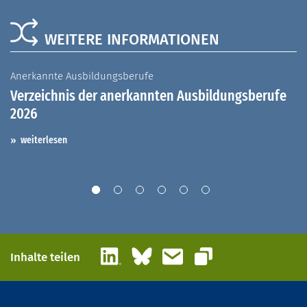
WEITERE INFORMATIONEN
Anerkannte Ausbildungsberufe
A
Verzeichnis der anerkannten Ausbildungsberufe
G
2026
A
I
weiterlesen
LinkedIn
Bluesky
E-Mail
Inhalte teilen
Link kopieren