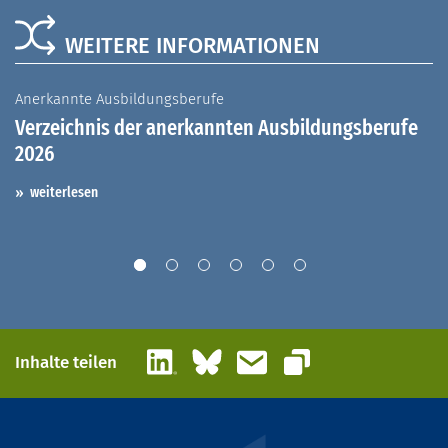
WEITERE INFORMATIONEN
Anerkannte Ausbildungsberufe
A
Verzeichnis der anerkannten Ausbildungsberufe
G
2026
A
I
weiterlesen
LinkedIn
Bluesky
E-Mail
Inhalte teilen
Link kopieren