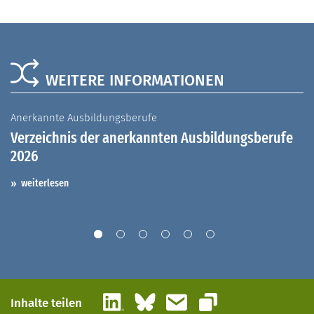
WEITERE INFORMATIONEN
Anerkannte Ausbildungsberufe
A
Verzeichnis der anerkannten Ausbildungsberufe
G
2026
A
I
weiterlesen
LinkedIn
Bluesky
E-Mail
Inhalte teilen
Link kopieren