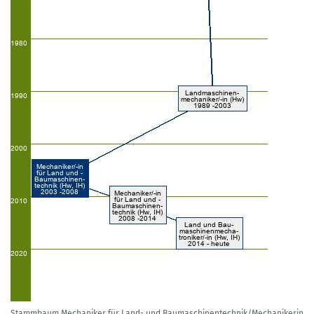
Stammbaum Mechaniker für Land- und Baumaschinentechnik/Mechanikerin