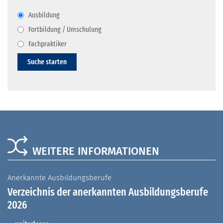
Ausbildung
Fortbildung / Umschulung
Fachpraktiker
Suche starten
WEITERE INFORMATIONEN
Anerkannte Ausbildungsberufe
A
Verzeichnis der anerkannten Ausbildungsberufe
G
2026
A
I