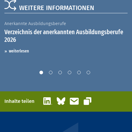
WEITERE INFORMATIONEN
Anerkannte Ausbildungsberufe
A
Verzeichnis der anerkannten Ausbildungsberufe
G
2026
A
I
weiterlesen
LinkedIn
Bluesky
E-Mail
Inhalte teilen
Link kopieren