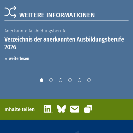
WEITERE INFORMATIONEN
Anerkannte Ausbildungsberufe
A
Verzeichnis der anerkannten Ausbildungsberufe
G
2026
A
I
weiterlesen
LinkedIn
Bluesky
E-Mail
Inhalte teilen
Link kopieren