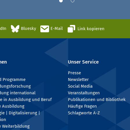
edIn
Bluesky
E-Mail
Link kopieren
men
Unser Service
Presse
nd Programme
Newsletter
ldungsforschung
Social Media
dung international
Veranstaltungen
e in Ausbildung und Beruf
Publikationen und Bibliothek
e Ausbildung
Häufige Fragen
e | Digitalisierung |
Schlagworte A-Z
tion
e Weiterbildung