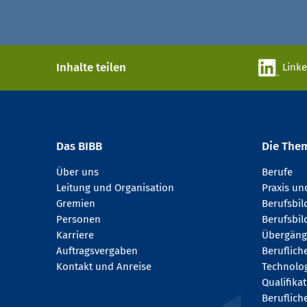
Inhalte teilen
Link
Das BIBB
Die The
Über uns
Berufe
Leitung und Organisation
Praxis u
Gremien
Berufsbi
Personen
Berufsbil
Karriere
Übergäng
Auftragsvergaben
Beruflich
Kontakt und Anreise
Technologi
Qualifika
Beruflich