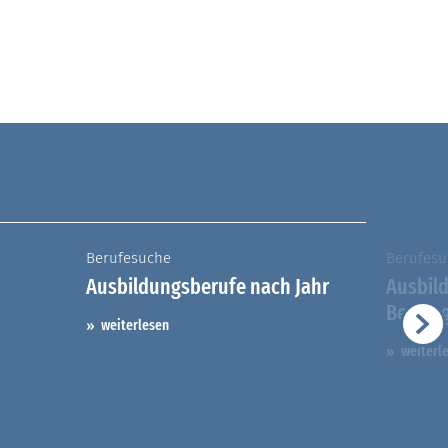
Berufesuche
Berufesu
Ausbildungsberufe nach Jahr
Ausbil
Berufs
weiterlesen
weiterl