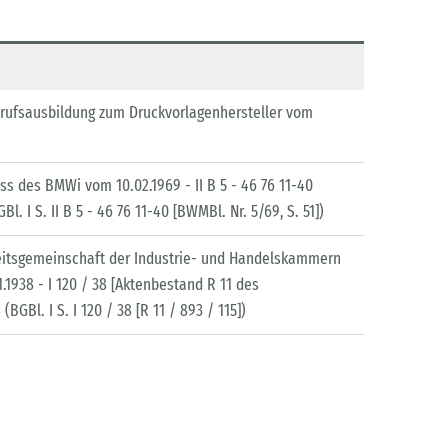
rufsausbildung zum Druckvorlagenhersteller vom
s des BMWi vom 10.02.1969 - II B 5 - 46 76 11-40
l. I S. II B 5 - 46 76 11-40 [BWMBl. Nr. 5/69, S. 51])
beitsgemeinschaft der Industrie- und Handelskammern
1938 - I 120 / 38 [Aktenbestand R 11 des
BGBl. I S. I 120 / 38 [R 11 / 893 / 115])